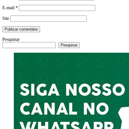
E-mail
*
Site
Pesquisar
Pesquisar