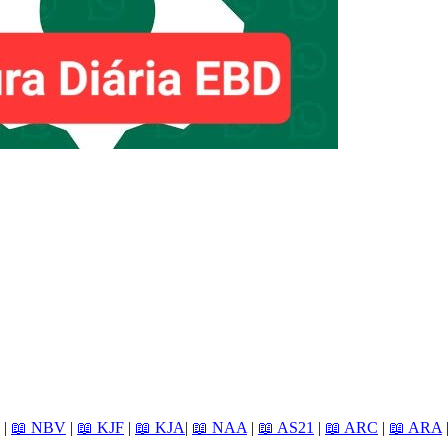
|
📖 NBV
|
📖 KJF
|
📖 KJA
|
📖 NAA
|
📖 AS21
|
📖 ARC
|
📖 ARA