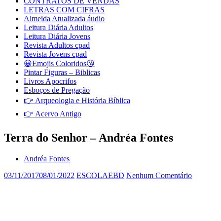
CONTRATOS DE VENDAS
LETRAS COM CIFRAS
Almeida Atualizada áudio
Leitura Diária Adultos
Leitura Diária Jovens
Revista Adultos cpad
Revista Jovens cpad
😀Emojis Coloridos😘
Pintar Figuras – Biblicas
Livros Apocrifos
Esboços de Pregação
👉 Arqueologia e História Bíblica
👉 Acervo Antigo
Terra do Senhor – Andréa Fontes
Andréa Fontes
03/11/2017
08/01/2022
ESCOLAEBD
Nenhum Comentário