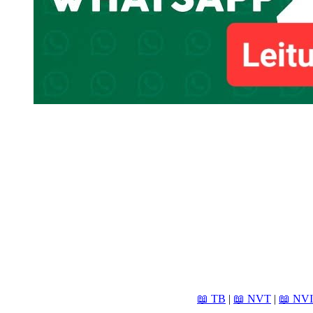
📖 TB
|
📖 NVT
|
📖 NVI