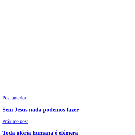
Navegação
Post anterior
de
Sem Jesus nada podemos fazer
Post
Próximo post
Toda glória humana é efêmera