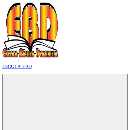
Pular
para
o
conteúdo
ESCOLA-EBD