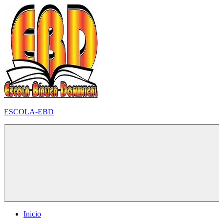
Pular
para
o
conteúdo
ESCOLA-EBD
Inicio