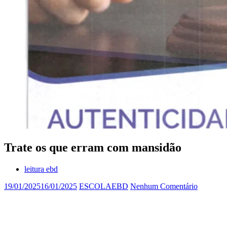
Trate os que erram com mansidão
leitura ebd
19/01/2025
16/01/2025
ESCOLAEBD
Nenhum Comentário