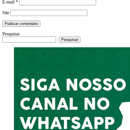
E-mail
*
Site
Pesquisar
Pesquisar