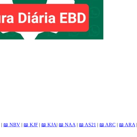
|
📖 NBV
|
📖 KJF
|
📖 KJA
|
📖 NAA
|
📖 AS21
|
📖 ARC
|
📖 ARA