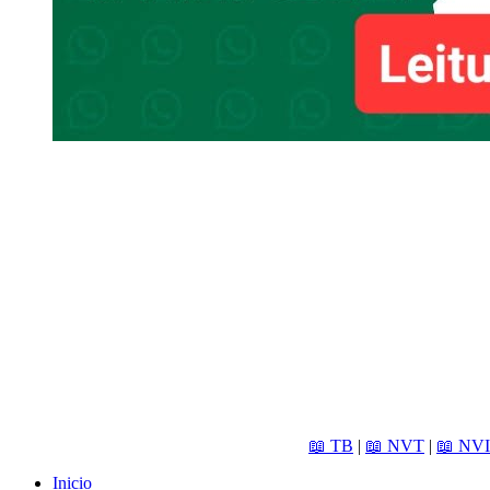
📖 TB
|
📖 NVT
|
📖 NVI
Inicio