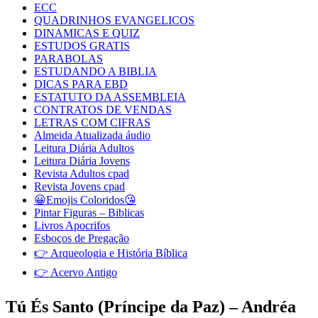
ECC
QUADRINHOS EVANGELICOS
DINAMICAS E QUIZ
ESTUDOS GRATIS
PARABOLAS
ESTUDANDO A BIBLIA
DICAS PARA EBD
ESTATUTO DA ASSEMBLEIA
CONTRATOS DE VENDAS
LETRAS COM CIFRAS
Almeida Atualizada áudio
Leitura Diária Adultos
Leitura Diária Jovens
Revista Adultos cpad
Revista Jovens cpad
😀Emojis Coloridos😘
Pintar Figuras – Biblicas
Livros Apocrifos
Esboços de Pregação
👉 Arqueologia e História Bíblica
👉 Acervo Antigo
Tú És Santo (Príncipe da Paz) – Andréa