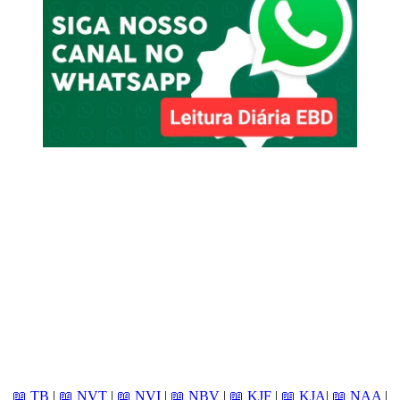
📖 TB
|
📖 NVT
|
📖 NVI
|
📖 NBV
|
📖 KJF
|
📖 KJA
|
📖 NAA
|