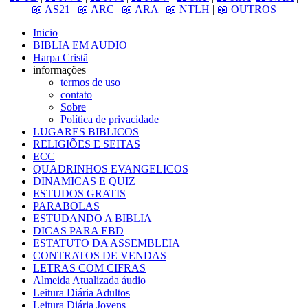
📖 AS21
|
📖 ARC
|
📖 ARA
|
📖 NTLH
|
📖 OUTROS
Inicio
BIBLIA EM AUDIO
Harpa Cristã
informações
termos de uso
contato
Sobre
Política de privacidade
LUGARES BIBLICOS
RELIGIÕES E SEITAS
ECC
QUADRINHOS EVANGELICOS
DINAMICAS E QUIZ
ESTUDOS GRATIS
PARABOLAS
ESTUDANDO A BIBLIA
DICAS PARA EBD
ESTATUTO DA ASSEMBLEIA
CONTRATOS DE VENDAS
LETRAS COM CIFRAS
Almeida Atualizada áudio
Leitura Diária Adultos
Leitura Diária Jovens