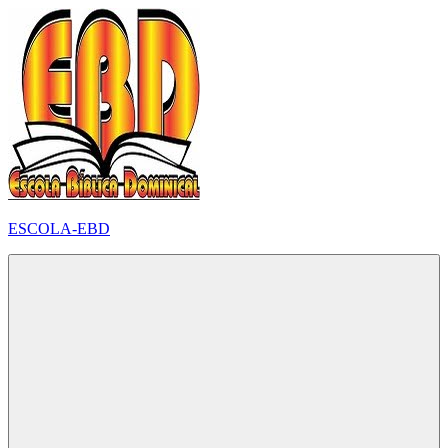
Pular
para
o
conteúdo
ESCOLA-EBD