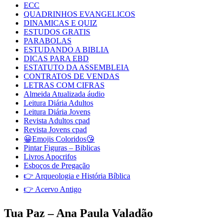
ECC
QUADRINHOS EVANGELICOS
DINAMICAS E QUIZ
ESTUDOS GRATIS
PARABOLAS
ESTUDANDO A BIBLIA
DICAS PARA EBD
ESTATUTO DA ASSEMBLEIA
CONTRATOS DE VENDAS
LETRAS COM CIFRAS
Almeida Atualizada áudio
Leitura Diária Adultos
Leitura Diária Jovens
Revista Adultos cpad
Revista Jovens cpad
😀Emojis Coloridos😘
Pintar Figuras – Biblicas
Livros Apocrifos
Esboços de Pregação
👉 Arqueologia e História Bíblica
👉 Acervo Antigo
Tua Paz – Ana Paula Valadão