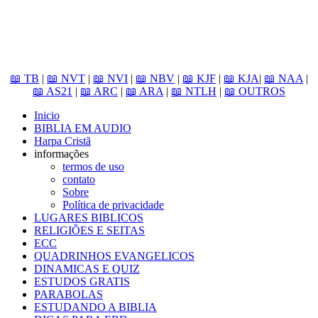
📖 TB
|
📖 NVT
|
📖 NVI
|
📖 NBV
|
📖 KJF
|
📖 KJA
|
📖 NAA
|
📖 AS21
|
📖 ARC
|
📖 ARA
|
📖 NTLH
|
📖 OUTROS
Inicio
BIBLIA EM AUDIO
Harpa Cristã
informações
termos de uso
contato
Sobre
Política de privacidade
LUGARES BIBLICOS
RELIGIÕES E SEITAS
ECC
QUADRINHOS EVANGELICOS
DINAMICAS E QUIZ
ESTUDOS GRATIS
PARABOLAS
ESTUDANDO A BIBLIA