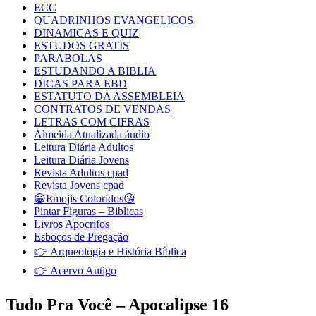
ECC
QUADRINHOS EVANGELICOS
DINAMICAS E QUIZ
ESTUDOS GRATIS
PARABOLAS
ESTUDANDO A BIBLIA
DICAS PARA EBD
ESTATUTO DA ASSEMBLEIA
CONTRATOS DE VENDAS
LETRAS COM CIFRAS
Almeida Atualizada áudio
Leitura Diária Adultos
Leitura Diária Jovens
Revista Adultos cpad
Revista Jovens cpad
😀Emojis Coloridos😘
Pintar Figuras – Biblicas
Livros Apocrifos
Esboços de Pregação
👉 Arqueologia e História Bíblica
👉 Acervo Antigo
Tudo Pra Você – Apocalipse 16