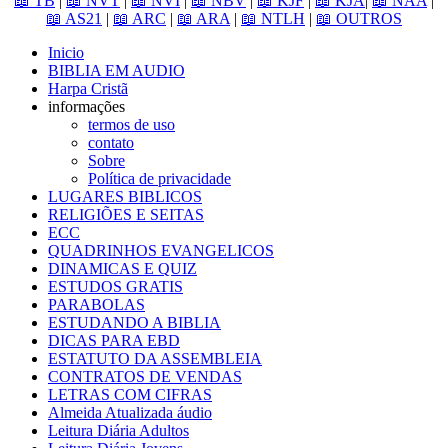
📖 TB
|
📖 NVT
|
📖 NVI
|
📖 NBV
|
📖 KJF
|
📖 KJA
|
📖 NAA
|
📖 AS21
|
📖 ARC
|
📖 ARA
|
📖 NTLH
|
📖 OUTROS
Inicio
BIBLIA EM AUDIO
Harpa Cristã
informações
termos de uso
contato
Sobre
Política de privacidade
LUGARES BIBLICOS
RELIGIÕES E SEITAS
ECC
QUADRINHOS EVANGELICOS
DINAMICAS E QUIZ
ESTUDOS GRATIS
PARABOLAS
ESTUDANDO A BIBLIA
DICAS PARA EBD
ESTATUTO DA ASSEMBLEIA
CONTRATOS DE VENDAS
LETRAS COM CIFRAS
Almeida Atualizada áudio
Leitura Diária Adultos