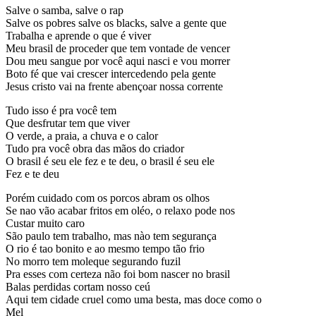
Salve o samba, salve o rap
Salve os pobres salve os blacks, salve a gente que
Trabalha e aprende o que é viver
Meu brasil de proceder que tem vontade de vencer
Dou meu sangue por você aqui nasci e vou morrer
Boto fé que vai crescer intercedendo pela gente
Jesus cristo vai na frente abençoar nossa corrente
Tudo isso é pra você tem
Que desfrutar tem que viver
O verde, a praia, a chuva e o calor
Tudo pra você obra das mãos do criador
O brasil é seu ele fez e te deu, o brasil é seu ele
Fez e te deu
Porém cuidado com os porcos abram os olhos
Se nao vão acabar fritos em oléo, o relaxo pode nos
Custar muito caro
São paulo tem trabalho, mas nào tem segurança
O rio é tao bonito e ao mesmo tempo tão frio
No morro tem moleque segurando fuzil
Pra esses com certeza não foi bom nascer no brasil
Balas perdidas cortam nosso ceú
Aqui tem cidade cruel como uma besta, mas doce como o
Mel