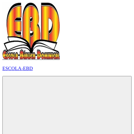
Pular
para
o
conteúdo
ESCOLA-EBD