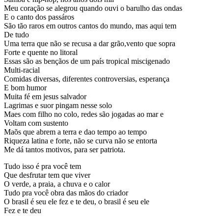
Meu coração se alegrou quando ouvi o barulho das ondas
E o canto dos passáros
São tão raros em outros cantos do mundo, mas aqui tem
De tudo
Uma terra que não se recusa a dar grão,vento que sopra
Forte e quente no litoral
Essas são as bençãos de um país tropical miscigenado
Multi-racial
Comidas diversas, diferentes controversias, esperança
E bom humor
Muita fé em jesus salvador
Lagrimas e suor pingam nesse solo
Maes com filho no colo, redes são jogadas ao mar e
Voltam com sustento
Maõs que abrem a terra e dao tempo ao tempo
Riqueza latina e forte, não se curva não se entorta
Me dá tantos motivos, para ser patriota.
Tudo isso é pra você tem
Que desfrutar tem que viver
O verde, a praia, a chuva e o calor
Tudo pra você obra das mãos do criador
O brasil é seu ele fez e te deu, o brasil é seu ele
Fez e te deu