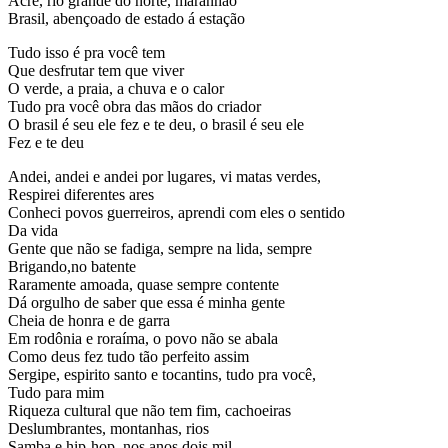
Acre, rio grande do norte, maranhão
Brasil, abençoado de estado á estação
Tudo isso é pra você tem
Que desfrutar tem que viver
O verde, a praia, a chuva e o calor
Tudo pra você obra das mãos do criador
O brasil é seu ele fez e te deu, o brasil é seu ele
Fez e te deu
Andei, andei e andei por lugares, vi matas verdes,
Respirei diferentes ares
Conheci povos guerreiros, aprendi com eles o sentido
Da vida
Gente que não se fadiga, sempre na lida, sempre
Brigando,no batente
Raramente amoada, quase sempre contente
Dá orgulho de saber que essa é minha gente
Cheia de honra e de garra
Em rodônia e roraíma, o povo não se abala
Como deus fez tudo tão perfeito assim
Sergipe, espirito santo e tocantins, tudo pra você,
Tudo para mim
Riqueza cultural que não tem fim, cachoeiras
Deslumbrantes, montanhas, rios
Samba e hip-hop, nos anos dois mil