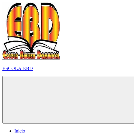
Pular
para
o
conteúdo
ESCOLA-EBD
Inicio