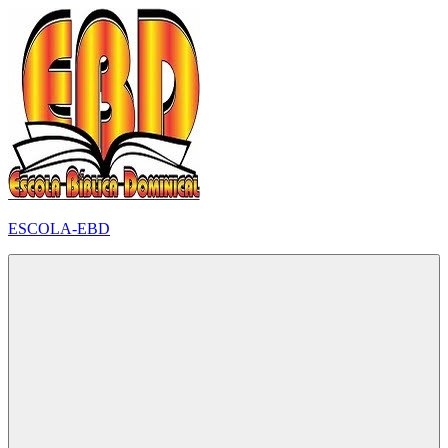
Pular
para
o
conteúdo
ESCOLA-EBD