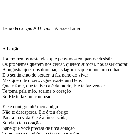
Letra da canção A Unção – Abraão Lima
A Unção
Há momentos nesta vida que pensamos em parar e desistir
Os problemas querem nos cercar, querem sufocar, nos fazer chorar
A angústia quer nos dominar, as lágrimas que inundam o olhar
E o sentimento de perder já faz parte do viver
Mas quero te dizer… Que existe um Deus
Que é forte, que te livra até da morte, Ele te faz vencer
Te toma pela mão, acalma o coração
Só Ele te faz um campeão…
Ele é contigo, oh! meu amigo
Não te desesperes, Ele é teu abrigo
Para a tua vida Ele é a única saída,
Sonda o teu coração…
Sabe que você precisa de uma solução
Tome posse da vitória, está em tuas mãos