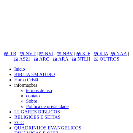
📖 TB
|
📖 NVT
|
📖 NVI
|
📖 NBV
|
📖 KJF
|
📖 KJA
|
📖 NAA
|
📖 AS21
|
📖 ARC
|
📖 ARA
|
📖 NTLH
|
📖 OUTROS
Inicio
BIBLIA EM AUDIO
Harpa Cristã
informações
termos de uso
contato
Sobre
Política de privacidade
LUGARES BIBLICOS
RELIGIÕES E SEITAS
ECC
QUADRINHOS EVANGELICOS