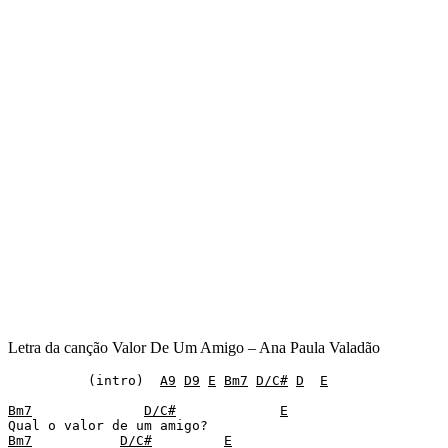
Letra da canção Valor De Um Amigo – Ana Paula Valadão
	  (intro)  
A9
D9
E
Bm7
D/C#
D
E
Bm7
D/C#
E
Bm7
D/C#
E