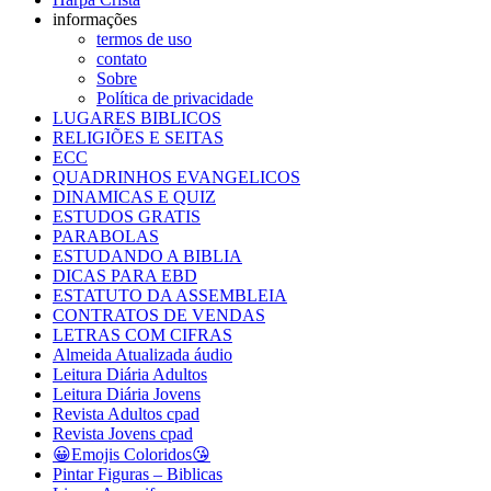
informações
termos de uso
contato
Sobre
Política de privacidade
LUGARES BIBLICOS
RELIGIÕES E SEITAS
ECC
QUADRINHOS EVANGELICOS
DINAMICAS E QUIZ
ESTUDOS GRATIS
PARABOLAS
ESTUDANDO A BIBLIA
DICAS PARA EBD
ESTATUTO DA ASSEMBLEIA
CONTRATOS DE VENDAS
LETRAS COM CIFRAS
Almeida Atualizada áudio
Leitura Diária Adultos
Leitura Diária Jovens
Revista Adultos cpad
Revista Jovens cpad
😀Emojis Coloridos😘
Pintar Figuras – Biblicas