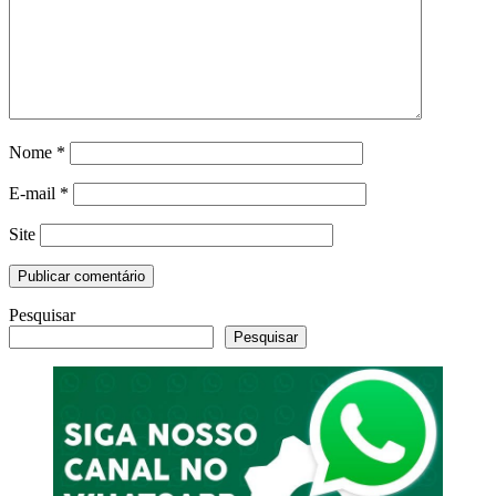
Nome
*
E-mail
*
Site
Pesquisar
Pesquisar