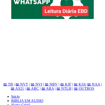
📖 TB
|
📖 NVT
|
📖 NVI
|
📖 NBV
|
📖 KJF
|
📖 KJA
|
📖 NAA
|
📖 AS21
|
📖 ARC
|
📖 ARA
|
📖 NTLH
|
📖 OUTROS
Inicio
BIBLIA EM AUDIO
Harpa Cristã