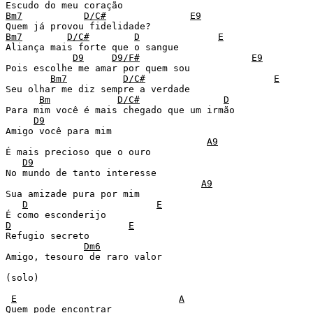
Bm7
D/C#
E9
Bm7
D/C#
D
E
Aliança mais forte que o sangue 

D9
D9/F#
E9
Pois escolhe me amar por quem sou 

Bm7
D/C#
E
Seu olhar me diz sempre a verdade 

Bm
D/C#
D
Para mim você é mais chegado que um irmão 

D9
Amigo você para mim 

A9
É mais precioso que o ouro 

D9
No mundo de tanto interesse 

A9
Sua amizade pura por mim 

D
E
D
E
Refugio secreto 

Dm6
Amigo, tesouro de raro valor 

(solo) 

E
A
Quem pode encontrar 
