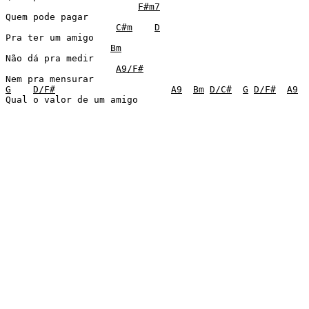
F#m7
Quem pode pagar 

C#m
D
Pra ter um amigo 

Bm
Não dá pra medir 

A9/F#
G
D/F#
A9
Bm
D/C#
G
D/F#
A9
Qual o valor de um amigo