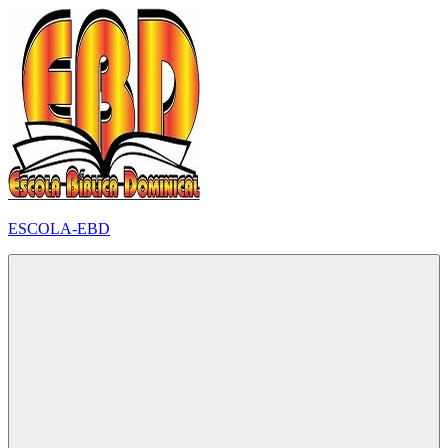
Pular
para
o
conteúdo
ESCOLA-EBD