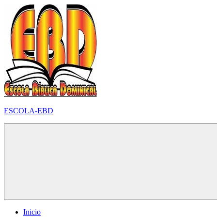
Pular
para
o
conteúdo
ESCOLA-EBD
Inicio