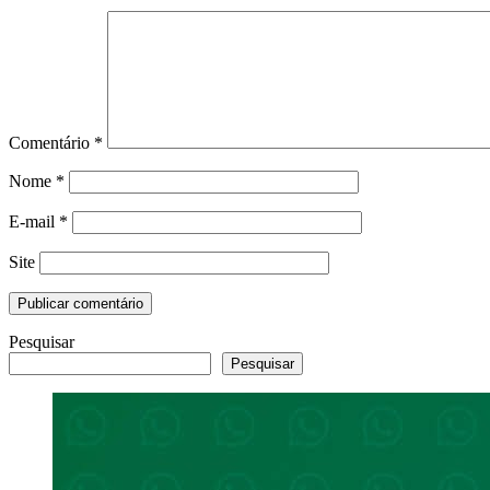
Comentário
*
Nome
*
E-mail
*
Site
Pesquisar
Pesquisar