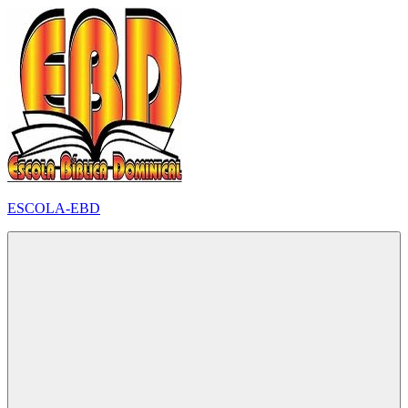
Pular
para
o
conteúdo
ESCOLA-EBD