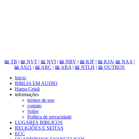
📖 TB
|
📖 NVT
|
📖 NVI
|
📖 NBV
|
📖 KJF
|
📖 KJA
|
📖 NAA
|
📖 AS21
|
📖 ARC
|
📖 ARA
|
📖 NTLH
|
📖 OUTROS
Inicio
BIBLIA EM AUDIO
Harpa Cristã
informações
termos de uso
contato
Sobre
Política de privacidade
LUGARES BIBLICOS
RELIGIÕES E SEITAS
ECC