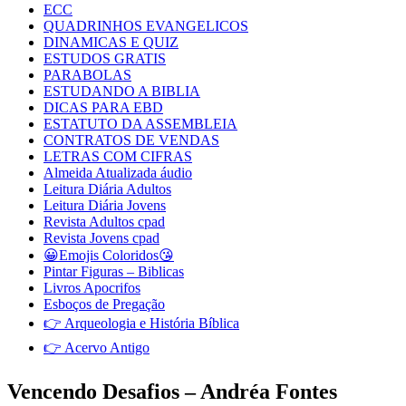
ECC
QUADRINHOS EVANGELICOS
DINAMICAS E QUIZ
ESTUDOS GRATIS
PARABOLAS
ESTUDANDO A BIBLIA
DICAS PARA EBD
ESTATUTO DA ASSEMBLEIA
CONTRATOS DE VENDAS
LETRAS COM CIFRAS
Almeida Atualizada áudio
Leitura Diária Adultos
Leitura Diária Jovens
Revista Adultos cpad
Revista Jovens cpad
😀Emojis Coloridos😘
Pintar Figuras – Biblicas
Livros Apocrifos
Esboços de Pregação
👉 Arqueologia e História Bíblica
👉 Acervo Antigo
Vencendo Desafios – Andréa Fontes