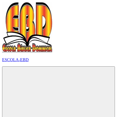
Pular
para
o
conteúdo
ESCOLA-EBD