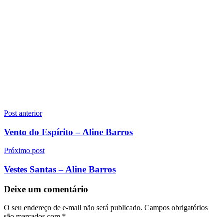
Navegação
Post anterior
de
Vento do Espírito – Aline Barros
Post
Próximo post
Vestes Santas – Aline Barros
Deixe um comentário
O seu endereço de e-mail não será publicado.
Campos obrigatórios
são marcados com
*