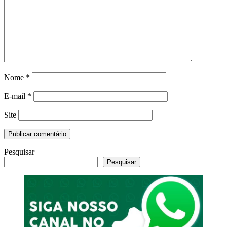
Nome
*
E-mail
*
Site
Pesquisar
Pesquisar