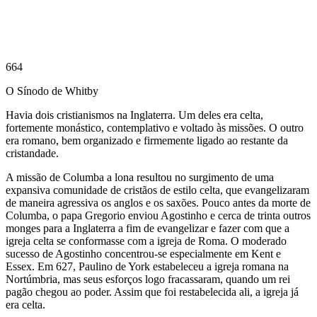
664
O Sínodo de Whitby
Havia dois cristianismos na Inglaterra. Um deles era celta,
fortemente monástico, contemplativo e voltado às missões. O outro
era romano, bem organizado e firmemente ligado ao restante da
cristandade.
A missão de Columba a lona resultou no surgimento de uma
expansiva comunidade de cristãos de estilo celta, que evangelizaram
de maneira agressiva os anglos e os saxões. Pouco antes da morte de
Columba, o papa Gregorio enviou Agostinho e cerca de trinta outros
monges para a Inglaterra a fim de evangelizar e fazer com que a
igreja celta se conformasse com a igreja de Roma. O moderado
sucesso de Agostinho concentrou-se especialmente em Kent e
Essex. Em 627, Paulino de York estabeleceu a igreja romana na
Nortúmbria, mas seus esforços logo fracassaram, quando um rei
pagão chegou ao poder. Assim que foi restabelecida ali, a igreja já
era celta.