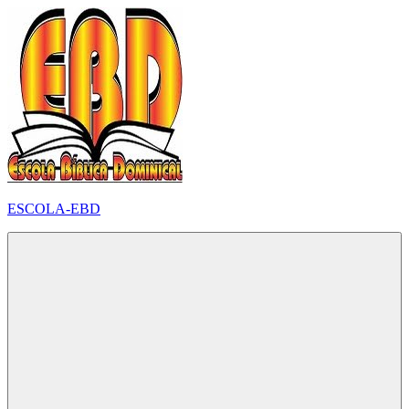
Pular
para
o
conteúdo
ESCOLA-EBD