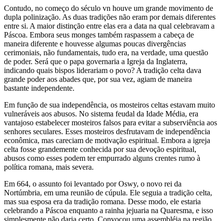
Contudo, no começo do século vn houve um grande movimento de
dupla polinização. As duas tradições não eram por demais diferentes
entre si. A maior distinção entre elas era a data na qual celebravam a
Páscoa. Embora seus monges também raspassem a cabeça de
maneira diferente e houvesse algumas poucas divergências
cerimoniais, não fundamentais, tudo era, na verdade, uma questão
de poder. Será que o papa governaria a Igreja da Inglaterra,
indicando quais bispos liderariam o povo? A tradição celta dava
grande poder aos abades que, por sua vez, agiam de maneira
bastante independente.
Em função de sua independência, os mosteiros celtas estavam muito
vulneráveis aos abusos. No sistema feudal da Idade Média, era
vantajoso estabelecer mosteiros falsos para evitar a subserviência aos
senhores seculares. Esses mosteiros desfrutavam de independência
econômica, mas careciam de motivação espiritual. Embora a igreja
celta fosse grandemente conhecida por sua devoção espiritual,
abusos como esses podem ter empurrado alguns crentes rumo à
política romana, mais severa.
Em 664, o assunto foi levantado por Oswy, o novo rei da
Nortúmbria, em uma reunião de cúpula. Ele seguia a tradição celta,
mas sua esposa era da tradição romana. Desse modo, ele estaria
celebrando a Páscoa enquanto a rainha jejuaria na Quaresma, e isso
simplesmente não daria certo. Convocou uma assembléia na região