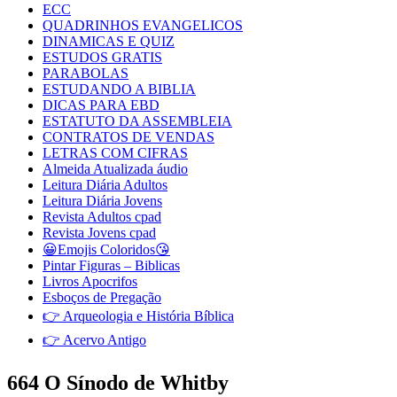
ECC
QUADRINHOS EVANGELICOS
DINAMICAS E QUIZ
ESTUDOS GRATIS
PARABOLAS
ESTUDANDO A BIBLIA
DICAS PARA EBD
ESTATUTO DA ASSEMBLEIA
CONTRATOS DE VENDAS
LETRAS COM CIFRAS
Almeida Atualizada áudio
Leitura Diária Adultos
Leitura Diária Jovens
Revista Adultos cpad
Revista Jovens cpad
😀Emojis Coloridos😘
Pintar Figuras – Biblicas
Livros Apocrifos
Esboços de Pregação
👉 Arqueologia e História Bíblica
👉 Acervo Antigo
664 O Sínodo de Whitby