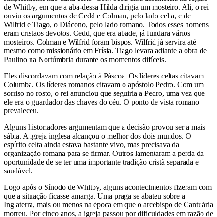
de Whitby, em que a aba-dessa Hilda dirigia um mosteiro. Ali, o rei
ouviu os argumentos de Cedd e Colman, pelo lado celta, e de
Wilfrid e Tiago, o Diácono, pelo lado romano. Todos esses homens
eram cristãos devotos. Cedd, que era abade, já fundara vários
mosteiros. Colman e Wilfrid foram bispos. Wilfrid já servira até
mesmo como missionário em Frísia. Tiago levara adiante a obra de
Paulino na Nortúmbria durante os momentos difíceis.
Eles discordavam com relação à Páscoa. Os líderes celtas citavam
Columba. Os líderes romanos citavam o apóstolo Pedro. Com um
sorriso no rosto, o rei anunciou que seguiria a Pedro, uma vez que
ele era o guardador das chaves do céu. O ponto de vista romano
prevaleceu.
Alguns historiadores argumentam que a decisão provou ser a mais
sábia. A igreja inglesa alcançou o melhor dos dois mundos. O
espírito celta ainda estava bastante vivo, mas precisava da
organização romana para se firmar. Outros lamentaram a perda da
oportunidade de se ter uma importante tradição cristã separada e
saudável.
Logo após o Sínodo de Whitby, alguns acontecimentos fizeram com
que a situação ficasse amarga. Uma praga se abateu sobre a
Inglaterra, mais ou menos na época em que o arcebispo de Cantuária
morreu. Por cinco anos, a igreja passou por dificuldades em razão de