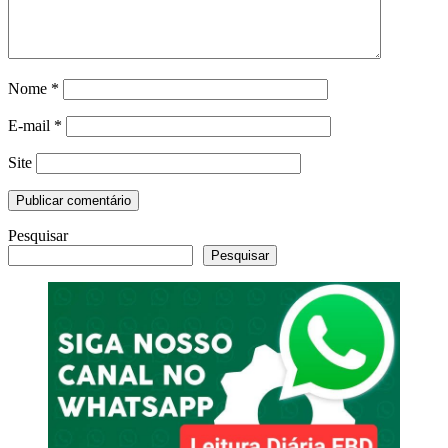
Nome
*
E-mail
*
Site
Pesquisar
Pesquisar