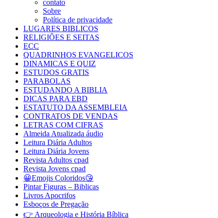
contato
Sobre
Política de privacidade
LUGARES BIBLICOS
RELIGIÕES E SEITAS
ECC
QUADRINHOS EVANGELICOS
DINAMICAS E QUIZ
ESTUDOS GRATIS
PARABOLAS
ESTUDANDO A BIBLIA
DICAS PARA EBD
ESTATUTO DA ASSEMBLEIA
CONTRATOS DE VENDAS
LETRAS COM CIFRAS
Almeida Atualizada áudio
Leitura Diária Adultos
Leitura Diária Jovens
Revista Adultos cpad
Revista Jovens cpad
😀Emojis Coloridos😘
Pintar Figuras – Biblicas
Livros Apocrifos
Esboços de Pregação
👉 Arqueologia e História Bíblica