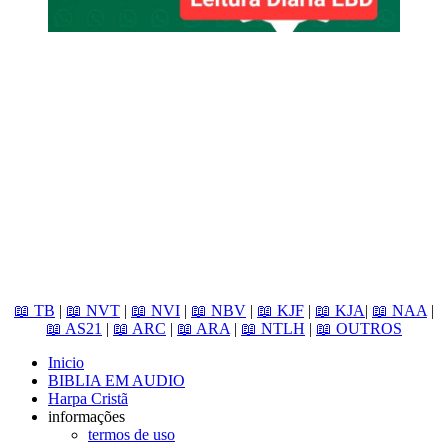
📖 TB
|
📖 NVT
|
📖 NVI
|
📖 NBV
|
📖 KJF
|
📖 KJA
|
📖 NAA
|
📖 AS21
|
📖 ARC
|
📖 ARA
|
📖 NTLH
|
📖 OUTROS
Inicio
BIBLIA EM AUDIO
Harpa Cristã
informações
termos de uso