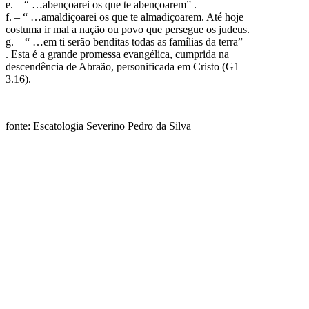
e. – “ …abençoarei os que te abençoarem” .
f. – “ …amaldiçoarei os que te almadiçoarem. Até hoje
costuma ir mal a nação ou povo que persegue os judeus.
g. – “ …em ti serão benditas todas as famílias da terra”
. Esta é a grande promessa evangélica, cumprida na
descendência de Abraão, personificada em Cristo (G1
3.16).
fonte: Escatologia Severino Pedro da Silva