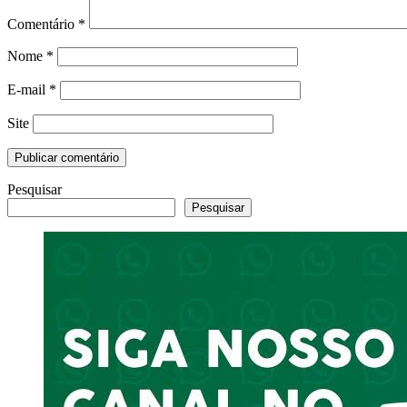
Comentário
*
Nome
*
E-mail
*
Site
Pesquisar
Pesquisar