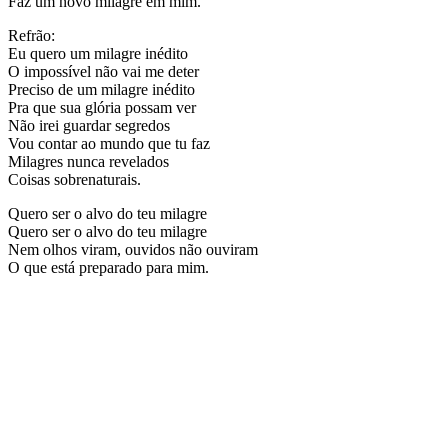
Faz um novo milagre em mim.
Refrão:
Eu quero um milagre inédito
O impossível não vai me deter
Preciso de um milagre inédito
Pra que sua glória possam ver
Não irei guardar segredos
Vou contar ao mundo que tu faz
Milagres nunca revelados
Coisas sobrenaturais.
Quero ser o alvo do teu milagre
Quero ser o alvo do teu milagre
Nem olhos viram, ouvidos não ouviram
O que está preparado para mim.