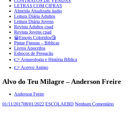
CONTRATOS DE VENDAS
LETRAS COM CIFRAS
Almeida Atualizada áudio
Leitura Diária Adultos
Leitura Diária Jovens
Revista Adultos cpad
Revista Jovens cpad
😀Emojis Coloridos😘
Pintar Figuras – Biblicas
Livros Apocrifos
Esboços de Pregação
👉 Arqueologia e História Bíblica
👉 Acervo Antigo
Alvo do Teu Milagre – Anderson Freire
Anderson Freire
01/11/2017
08/01/2022
ESCOLAEBD
Nenhum Comentário