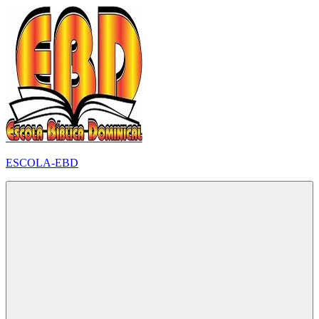
Pular
para
o
conteúdo
ESCOLA-EBD