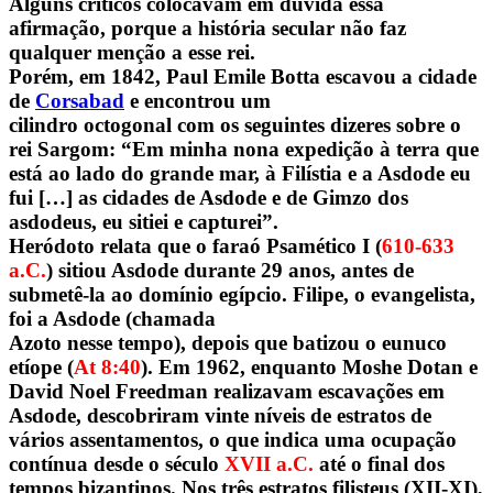
Alguns críticos colocavam em dúvida essa
afirmação, porque a história secular não faz
qualquer menção a esse rei.
Porém, em 1842, Paul Emile Botta escavou a cidade
de
Corsabad
e encontrou um
cilindro octogonal com os seguintes dizeres sobre o
rei Sargom: “Em minha nona expedição à terra que
está ao lado do grande mar, à Filístia e a Asdode eu
fui […] as cidades de Asdode e de Gimzo dos
asdodeus, eu sitiei e capturei”.
Heródoto relata que o faraó Psamético I (
610-633
a.C.
) sitiou Asdode durante 29 anos, antes de
submetê-la ao domínio egípcio. Filipe, o evangelista,
foi a Asdode (chamada
Azoto nesse tempo), depois que batizou o eunuco
etíope (
At 8:40
). Em 1962, enquanto Moshe Dotan e
David Noel Freedman realizavam escavações em
Asdode, descobriram vinte níveis de estratos de
vários assentamentos, o que indica uma ocupação
contínua desde o século
XVII a.C.
até o final dos
tempos bizantinos. Nos três estratos filisteus (XII-XI),