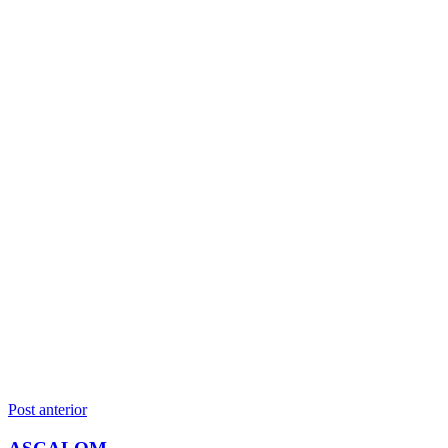
Navegação
Post anterior
de