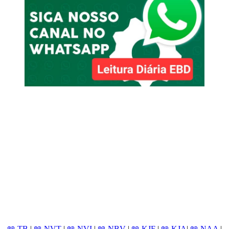
📖 TB
|
📖 NVT
|
📖 NVI
|
📖 NBV
|
📖 KJF
|
📖 KJA
|
📖 NAA
|