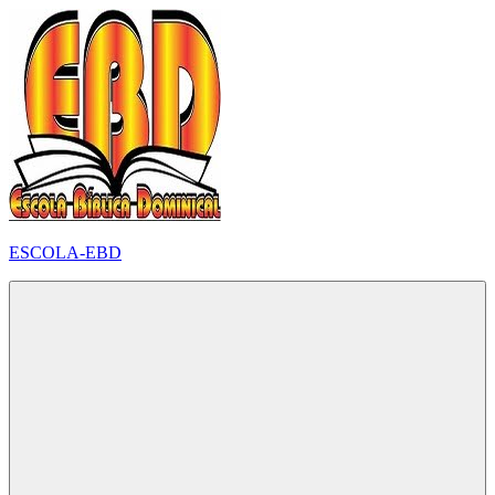
Pular
para
o
conteúdo
ESCOLA-EBD