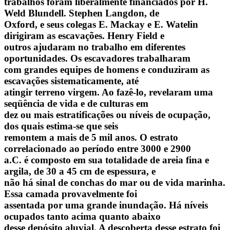
trabalhos foram liberalmente financiados por H.
Weld Blundell. Stephen Langdon, de
Oxford, e seus colegas E. Mackay e E. Watelin
dirigiram as escavações. Henry Field e
outros ajudaram no trabalho em diferentes
oportunidades. Os escavadores trabalharam
com grandes equipes de homens e conduziram as
escavações sistematicamente, até
atingir terreno virgem. Ao fazê-lo, revelaram uma
seqüência de vida e de culturas em
dez ou mais estratificações ou níveis de ocupação,
dos quais estima-se que seis
remontem a mais de 5 mil anos. O estrato
correlacionado ao período entre 3000 e 2900
a.C. é composto em sua totalidade de areia fina e
argila, de 30 a 45 cm de espessura, e
não há sinal de conchas do mar ou de vida marinha.
Essa camada provavelmente foi
assentada por uma grande inundação. Há níveis
ocupados tanto acima quanto abaixo
desse depósito aluvial. A descoberta desse estrato foi