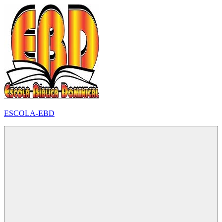
Pular
para
o
conteúdo
ESCOLA-EBD