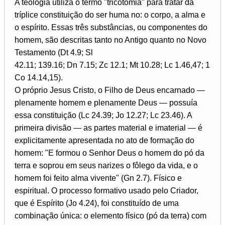
A teologia utiliza o termo "tricotomia" para tratar da
tríplice constituição do ser huma­ no: o corpo, a alma e
o espírito. Essas três substâncias, ou componentes do
homem, são descritas tanto no Antigo quanto no Novo
Testamento (Dt 4.9; Sl
42.11; 139.16; Dn 7.15; Zc 12.1; Mt 10.28; Lc 1.46,47; 1
Co 14.14,15).
O próprio Jesus Cristo, o Filho de Deus encarnado —
plenamente homem e plenamente Deus — possuía
essa constituição (Lc 24.39; Jo 12.27; Lc 23.46). A
primeira divisão — as partes material e imaterial — é
explicitamente apresentada no ato de formação do
homem: "E formou o Senhor Deus o homem do pó da
terra e soprou em seus narizes o fôlego da vida, e o
homem foi feito alma vivente" (Gn 2.7). Físico e
espiritual. O processo formativo usado pelo Criador,
que é Espírito (Jo 4.24), foi constituído de uma
combinação única: o elemento físico (pó da terra) com