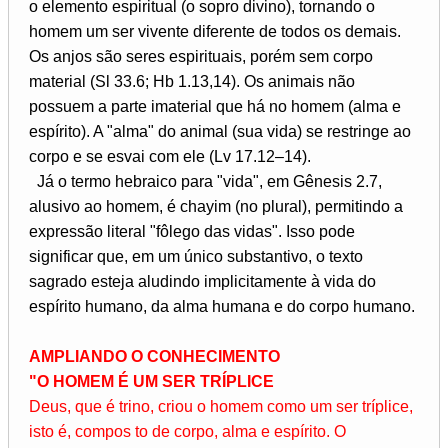
o elemento espiritual (o sopro divino), tornando o
homem um ser vivente diferente de todos os demais.
Os anjos são seres espirituais, porém sem corpo
material (Sl 33.6; Hb 1.13,14). Os animais não
possuem a parte imaterial que há no homem (alma e
espírito). A "alma" do animal (sua vida) se restringe ao
corpo e se esvai com ele (Lv 17.12–14).
Já o termo hebraico para "vida", em Gênesis 2.7,
alusivo ao homem, é chayim (no plural), permitindo a
expressão literal "fôlego das vidas". Isso pode
significar que, em um único substantivo, o texto
sagrado esteja aludindo implicitamente à vida do
espírito humano, da alma humana e do corpo humano.
AMPLIANDO O CONHECIMENTO
"O HOMEM É UM SER TRÍPLICE
Deus, que é trino, criou o homem
como um ser tríplice,
isto é, compos­
to de corpo, alma e espírito. O