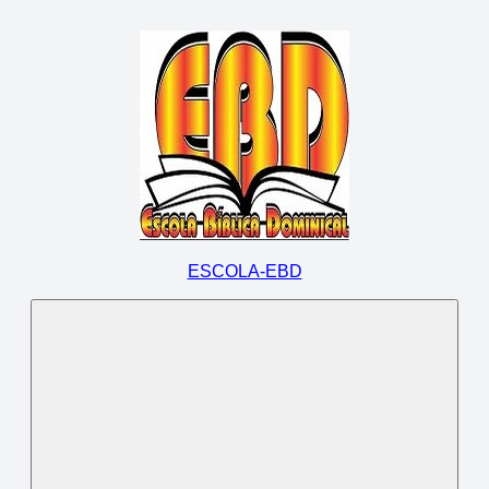
Pular
para
o
conteúdo
ESCOLA-EBD