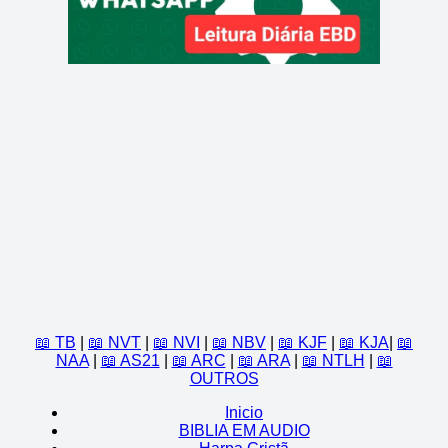
210
211
212
213
214
215
216
217
218
219
220
221
222
223
224
225
226
227
228
229
230
231
232
233
234
235
236
237
238
239
240
241
242
243
244
📖 TB
|
📖 NVT
|
📖 NVI
|
📖 NBV
|
📖 KJF
|
📖 KJA
|
📖
245
246
247
248
249
NAA
|
📖 AS21
|
📖 ARC
|
📖 ARA
|
📖 NTLH
|
📖
OUTROS
250
251
252
253
254
Inicio
BIBLIA EM AUDIO
255
256
257
258
259