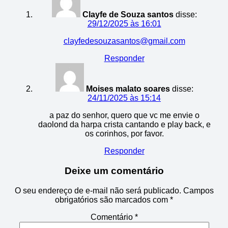
115
116
117
118
119
Clayfe de Souza santos
disse:
29/12/2025 às 16:01
120
121
122
123
124
clayfedesouzasantos@gmail.com
Responder
125
126
127
128
129
130
131
132
133
134
Moises malato soares
disse:
24/11/2025 às 15:14
135
136
137
138
139
a paz do senhor, quero que vc me envie o
daolond da harpa crista cantando e play back, e
140
141
142
143
144
os corinhos, por favor.
Responder
145
146
147
148
149
Deixe um comentário
150
151
152
153
154
O seu endereço de e-mail não será publicado.
Campos
obrigatórios são marcados com
*
155
156
157
158
159
Comentário
*