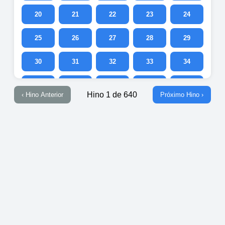
20
21
22
23
24
25
26
27
28
29
30
31
32
33
34
35
36
37
38
39
Hino 1 de 640
‹ Hino Anterior
Próximo Hino ›
40
41
42
43
44
45
46
47
48
49
50
51
52
53
54
55
56
57
58
59
60
61
62
63
64