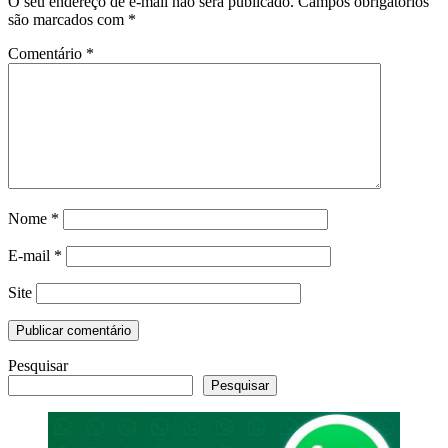
O seu endereço de e-mail não será publicado.
Campos obrigatórios
são marcados com
*
Comentário
*
Nome
*
E-mail
*
Site
Pesquisar
Pesquisar