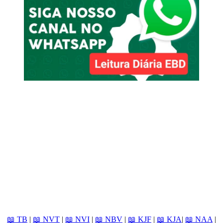
📖 TB
|
📖 NVT
|
📖 NVI
|
📖 NBV
|
📖 KJF
|
📖 KJA
|
📖 NAA
|