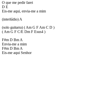
O que me pedir farei
D E
Eis-me aqui, envia-me a mim
(interlúdio) A
(solo guitarra) ( Am G F Am C D )
( Am G F C/E Dm F Esus4 )
F#m D Bm A
Envia-me a mim
F#m D Bm A
Eis-me aqui Senhor