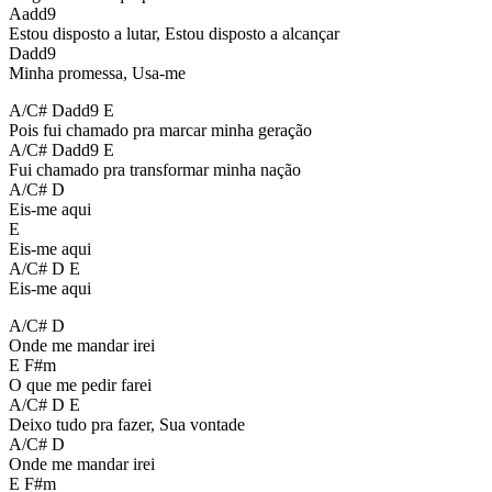
Aadd9
Estou disposto a lutar, Estou disposto a alcançar
Dadd9
Minha promessa, Usa-me
A/C# Dadd9 E
Pois fui chamado pra marcar minha geração
A/C# Dadd9 E
Fui chamado pra transformar minha nação
A/C# D
Eis-me aqui
E
Eis-me aqui
A/C# D E
Eis-me aqui
A/C# D
Onde me mandar irei
E F#m
O que me pedir farei
A/C# D E
Deixo tudo pra fazer, Sua vontade
A/C# D
Onde me mandar irei
E F#m