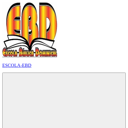
Pular
para
o
conteúdo
ESCOLA-EBD