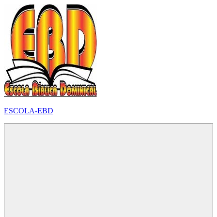
Pular
para
o
conteúdo
ESCOLA-EBD