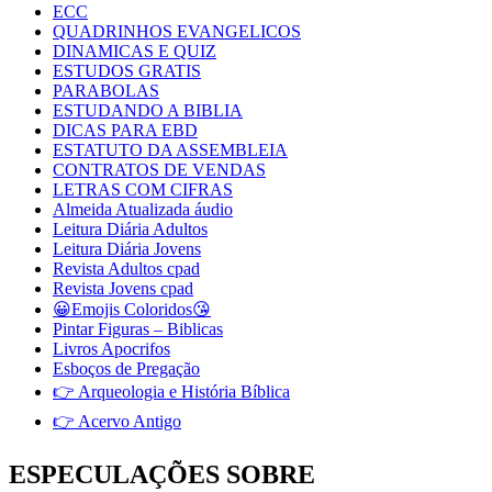
ECC
QUADRINHOS EVANGELICOS
DINAMICAS E QUIZ
ESTUDOS GRATIS
PARABOLAS
ESTUDANDO A BIBLIA
DICAS PARA EBD
ESTATUTO DA ASSEMBLEIA
CONTRATOS DE VENDAS
LETRAS COM CIFRAS
Almeida Atualizada áudio
Leitura Diária Adultos
Leitura Diária Jovens
Revista Adultos cpad
Revista Jovens cpad
😀Emojis Coloridos😘
Pintar Figuras – Biblicas
Livros Apocrifos
Esboços de Pregação
👉 Arqueologia e História Bíblica
👉 Acervo Antigo
ESPECULAÇÕES SOBRE