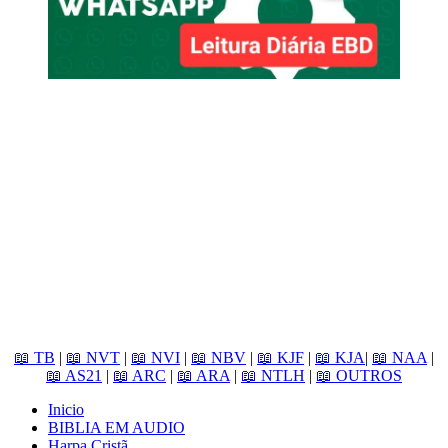
📖 TB
|
📖 NVT
|
📖 NVI
|
📖 NBV
|
📖 KJF
|
📖 KJA
|
📖 NAA
|
📖 AS21
|
📖 ARC
|
📖 ARA
|
📖 NTLH
|
📖 OUTROS
Inicio
BIBLIA EM AUDIO
Harpa Cristã