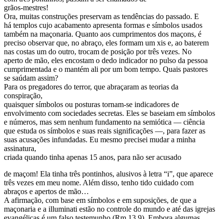
grãos-mestres!
Ora, muitas construções preservam as tendências do passado. E
há templos cujo acabamento apresenta formas e símbolos usados
também na maçonaria. Quanto aos cumprimentos dos maçons, é
preciso observar que, no abraço, eles formam um xis e, ao baterem
nas costas um do outro, trocam de posição por três vezes. No
aperto de mão, eles encostam o dedo indicador no pulso da pessoa
cumprimentada e o mantém ali por um bom tempo. Quais pastores
se saúdam assim?
Para os pregadores do terror, que abraçaram as teorias da
conspiração,
quaisquer símbolos ou posturas tornam-se indicadores de
envolvimento com sociedades secretas. Eles se baseiam em símbolos
e números, mas sem nenhum fundamento na semiótica — ciência
que estuda os símbolos e suas reais significações —, para fazer as
suas acusações infundadas. Eu mesmo precisei mudar a minha
assinatura,
criada quando tinha apenas 15 anos, para não ser acusado
de maçom! Ela tinha três pontinhos, alusivos à letra “i”, que aparece
três vezes em meu nome. Além disso, tenho tido cuidado com
abraços e apertos de mão…
A afirmação, com base em símbolos e em suposições, de que a
maçonaria e a illuminati estão no controle do mundo e até das igrejas
evangélicas é um falso testemunho (Rm 13.9). Embora algumas