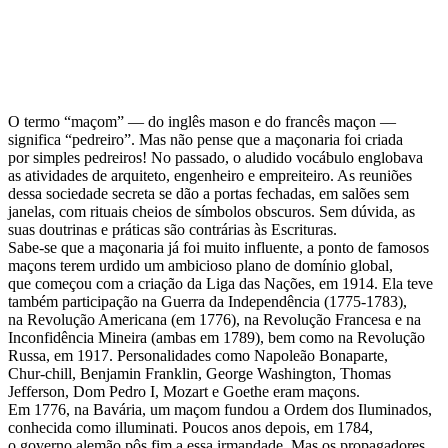
O termo “maçom” — do inglês mason e do francês maçon —
significa “pedreiro”. Mas não pense que a maçonaria foi criada
por simples pedreiros! No passado, o aludido vocábulo englobava
as atividades de arquiteto, engenheiro e empreiteiro. As reuniões
dessa sociedade secreta se dão a portas fechadas, em salões sem
janelas, com rituais cheios de símbolos obscuros. Sem dúvida, as
suas doutrinas e práticas são contrárias às Escrituras.
Sabe-se que a maçonaria já foi muito influente, a ponto de famosos
maçons terem urdido um ambicioso plano de domínio global,
que começou com a criação da Liga das Nações, em 1914. Ela teve
também participação na Guerra da Independência (1775-1783),
na Revolução Americana (em 1776), na Revolução Francesa e na
Inconfidência Mineira (ambas em 1789), bem como na Revolução
Russa, em 1917. Personalidades como Napoleão Bonaparte,
Chur-chill, Benjamin Franklin, George Washington, Thomas
Jefferson, Dom Pedro I, Mozart e Goethe eram maçons.
Em 1776, na Bavária, um maçom fundou a Ordem dos Iluminados,
conhecida como illuminati. Poucos anos depois, em 1784,
o governo alemão pôs fim a essa irmandade. Mas os propagadores