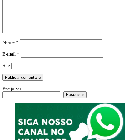
Nome
*
E-mail
*
Site
Pesquisar
Pesquisar