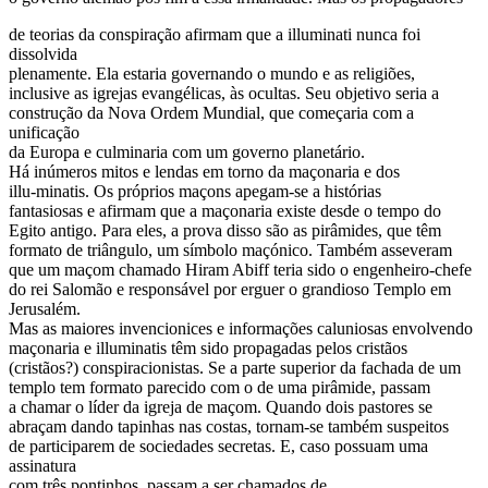
de teorias da conspiração afirmam que a illuminati nunca foi
dissolvida
plenamente. Ela estaria governando o mundo e as religiões,
inclusive as igrejas evangélicas, às ocultas. Seu objetivo seria a
construção da Nova Ordem Mundial, que começaria com a
unificação
da Europa e culminaria com um governo planetário.
Há inúmeros mitos e lendas em torno da maçonaria e dos
illu-minatis. Os próprios maçons apegam-se a histórias
fantasiosas e afirmam que a maçonaria existe desde o tempo do
Egito antigo. Para eles, a prova disso são as pirâmides, que têm
formato de triângulo, um símbolo maçónico. Também asseveram
que um maçom chamado Hiram Abiff teria sido o engenheiro-chefe
do rei Salomão e responsável por erguer o grandioso Templo em
Jerusalém.
Mas as maiores invencionices e informações caluniosas envolvendo
maçonaria e illuminatis têm sido propagadas pelos cristãos
(cristãos?) conspiracionistas. Se a parte superior da fachada de um
templo tem formato parecido com o de uma pirâmide, passam
a chamar o líder da igreja de maçom. Quando dois pastores se
abraçam dando tapinhas nas costas, tornam-se também suspeitos
de participarem de sociedades secretas. E, caso possuam uma
assinatura
com três pontinhos, passam a ser chamados de