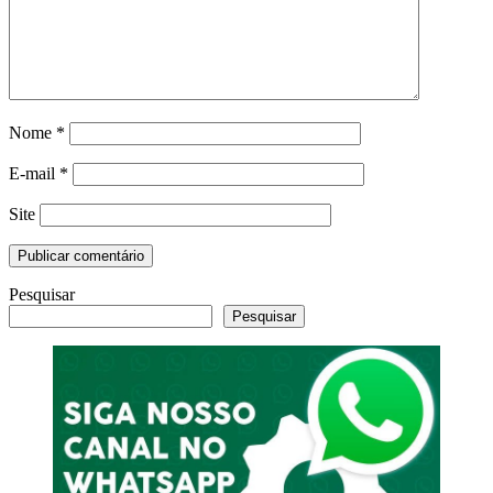
Nome
*
E-mail
*
Site
Pesquisar
Pesquisar