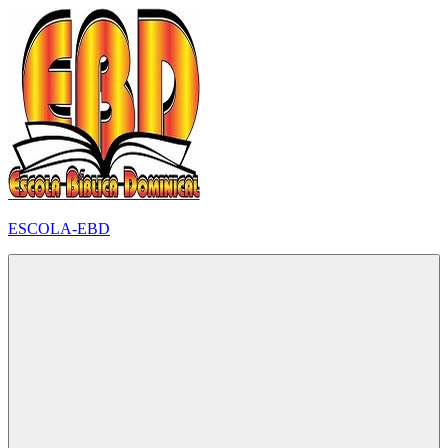
Pular
para
o
conteúdo
ESCOLA-EBD