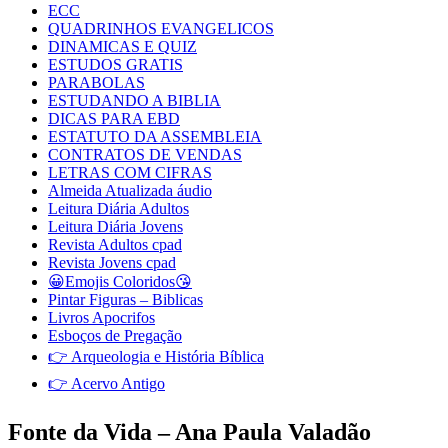
ECC
QUADRINHOS EVANGELICOS
DINAMICAS E QUIZ
ESTUDOS GRATIS
PARABOLAS
ESTUDANDO A BIBLIA
DICAS PARA EBD
ESTATUTO DA ASSEMBLEIA
CONTRATOS DE VENDAS
LETRAS COM CIFRAS
Almeida Atualizada áudio
Leitura Diária Adultos
Leitura Diária Jovens
Revista Adultos cpad
Revista Jovens cpad
😀Emojis Coloridos😘
Pintar Figuras – Biblicas
Livros Apocrifos
Esboços de Pregação
👉 Arqueologia e História Bíblica
👉 Acervo Antigo
Fonte da Vida – Ana Paula Valadão