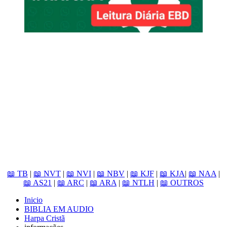
📖 TB
|
📖 NVT
|
📖 NVI
|
📖 NBV
|
📖 KJF
|
📖 KJA
|
📖 NAA
|
📖 AS21
|
📖 ARC
|
📖 ARA
|
📖 NTLH
|
📖 OUTROS
Inicio
BIBLIA EM AUDIO
Harpa Cristã