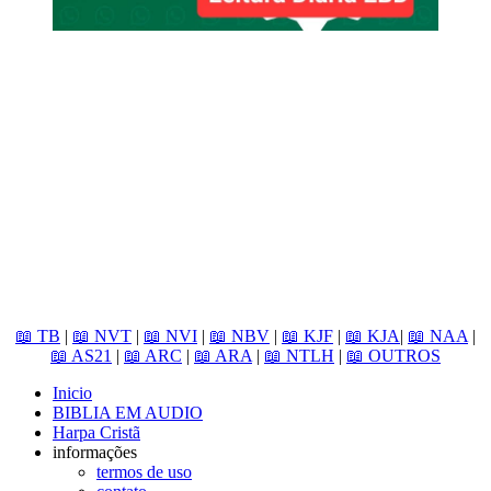
📖 TB
|
📖 NVT
|
📖 NVI
|
📖 NBV
|
📖 KJF
|
📖 KJA
|
📖 NAA
|
📖 AS21
|
📖 ARC
|
📖 ARA
|
📖 NTLH
|
📖 OUTROS
Inicio
BIBLIA EM AUDIO
Harpa Cristã
informações
termos de uso