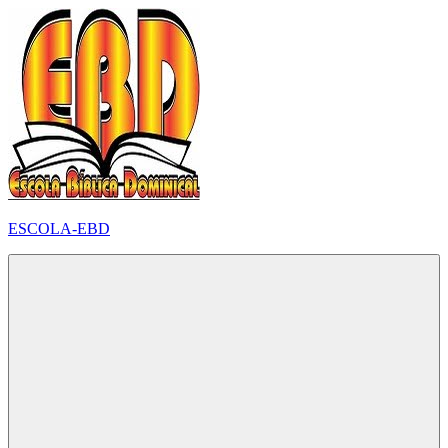
Pular
para
o
conteúdo
ESCOLA-EBD