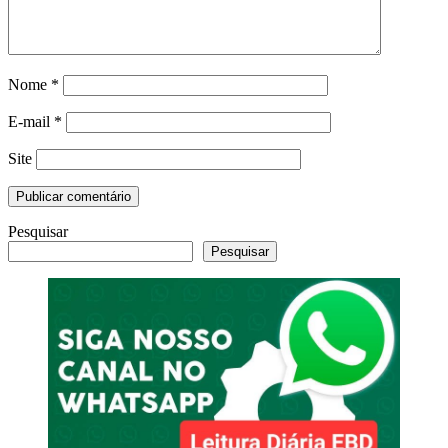
Nome
*
E-mail
*
Site
Pesquisar
Pesquisar