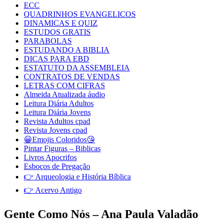
ECC
QUADRINHOS EVANGELICOS
DINAMICAS E QUIZ
ESTUDOS GRATIS
PARABOLAS
ESTUDANDO A BIBLIA
DICAS PARA EBD
ESTATUTO DA ASSEMBLEIA
CONTRATOS DE VENDAS
LETRAS COM CIFRAS
Almeida Atualizada áudio
Leitura Diária Adultos
Leitura Diária Jovens
Revista Adultos cpad
Revista Jovens cpad
😀Emojis Coloridos😘
Pintar Figuras – Biblicas
Livros Apocrifos
Esboços de Pregação
👉 Arqueologia e História Bíblica
👉 Acervo Antigo
Gente Como Nós – Ana Paula Valadão