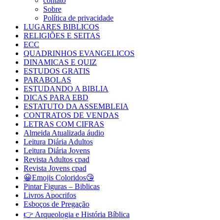
contato
Sobre
Política de privacidade
LUGARES BIBLICOS
RELIGIÕES E SEITAS
ECC
QUADRINHOS EVANGELICOS
DINAMICAS E QUIZ
ESTUDOS GRATIS
PARABOLAS
ESTUDANDO A BIBLIA
DICAS PARA EBD
ESTATUTO DA ASSEMBLEIA
CONTRATOS DE VENDAS
LETRAS COM CIFRAS
Almeida Atualizada áudio
Leitura Diária Adultos
Leitura Diária Jovens
Revista Adultos cpad
Revista Jovens cpad
😀Emojis Coloridos😘
Pintar Figuras – Biblicas
Livros Apocrifos
Esboços de Pregação
👉 Arqueologia e História Bíblica