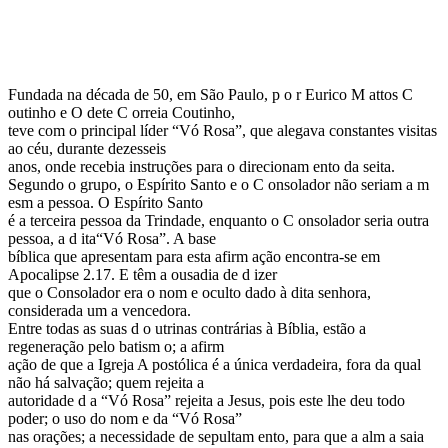
Fundada na década de 50, em São Paulo, p o r Eurico M attos C
outinho e O dete C orreia Coutinho,
teve com o principal líder “Vó Rosa”, que alegava constantes visitas
ao céu, durante dezesseis
anos, onde recebia instruções para o direcionam ento da seita.
Segundo o grupo, o Espírito Santo e o C onsolador não seriam a m
esm a pessoa. O Espírito Santo
é a terceira pessoa da Trindade, enquanto o C onsolador seria outra
pessoa, a d ita“Vó Rosa”. A base
bíblica que apresentam para esta afirm ação encontra-se em
Apocalipse 2.17. E têm a ousadia de d izer
que o Consolador era o nom e oculto dado à dita senhora,
considerada um a vencedora.
Entre todas as suas d o utrinas contrárias à Bíblia, estão a
regeneração pelo batism o; a afirm
ação de que a Igreja A postólica é a única verdadeira, fora da qual
não há salvação; quem rejeita a
autoridade d a “Vó Rosa” rejeita a Jesus, pois este lhe deu todo
poder; o uso do nom e da “Vó Rosa”
nas orações; a necessidade de sepultam ento, para que a alm a saia