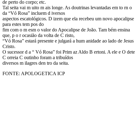
de perto do corpo; etc.
Tal seita vai m uito m ais longe. As doutrinas levantadas em to rn o
da “Vó Rosa” incluem d iversos
aspectos escatológicos. D izem que ela recebeu um novo apocalipse
para estes tem pos do
fim com o m esm o valor do Apocalipse de João. Tam bém ensina
que, p o r ocasião da volta de C risto,
“Vó Rosa” estará presente e julgará a hum anidade ao lado de Jesus
Cristo.
O sucessor d a “ Vó Rosa” foi Prim az Aldo B ertoni. A ele e O dete
C orreia C outinho foram a tribuídos
diversos m ilagres den tro da seita.
FONTE: APOLOGETICA ICP