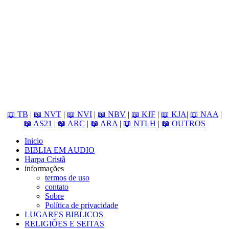
📖 TB
|
📖 NVT
|
📖 NVI
|
📖 NBV
|
📖 KJF
|
📖 KJA
|
📖 NAA
|
📖 AS21
|
📖 ARC
|
📖 ARA
|
📖 NTLH
|
📖 OUTROS
Inicio
BIBLIA EM AUDIO
Harpa Cristã
informações
termos de uso
contato
Sobre
Política de privacidade
LUGARES BIBLICOS
RELIGIÕES E SEITAS