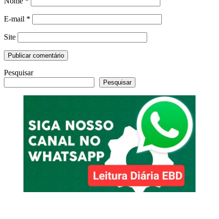
Nome
*
E-mail
*
Site
Pesquisar
Pesquisar