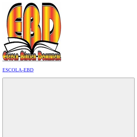
Pular
para
o
conteúdo
ESCOLA-EBD