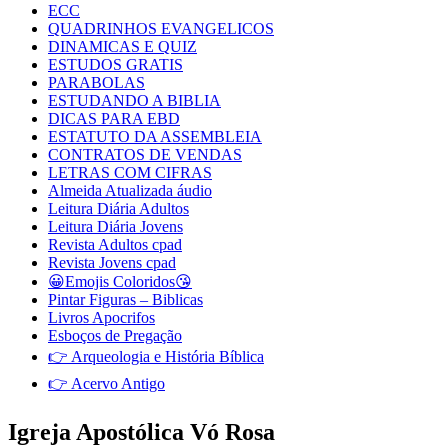
ECC
QUADRINHOS EVANGELICOS
DINAMICAS E QUIZ
ESTUDOS GRATIS
PARABOLAS
ESTUDANDO A BIBLIA
DICAS PARA EBD
ESTATUTO DA ASSEMBLEIA
CONTRATOS DE VENDAS
LETRAS COM CIFRAS
Almeida Atualizada áudio
Leitura Diária Adultos
Leitura Diária Jovens
Revista Adultos cpad
Revista Jovens cpad
😀Emojis Coloridos😘
Pintar Figuras – Biblicas
Livros Apocrifos
Esboços de Pregação
👉 Arqueologia e História Bíblica
👉 Acervo Antigo
Igreja Apostólica Vó Rosa