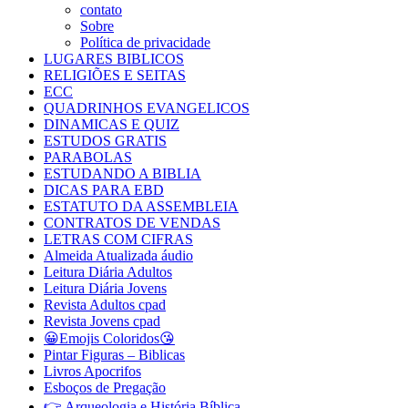
contato
Sobre
Política de privacidade
LUGARES BIBLICOS
RELIGIÕES E SEITAS
ECC
QUADRINHOS EVANGELICOS
DINAMICAS E QUIZ
ESTUDOS GRATIS
PARABOLAS
ESTUDANDO A BIBLIA
DICAS PARA EBD
ESTATUTO DA ASSEMBLEIA
CONTRATOS DE VENDAS
LETRAS COM CIFRAS
Almeida Atualizada áudio
Leitura Diária Adultos
Leitura Diária Jovens
Revista Adultos cpad
Revista Jovens cpad
😀Emojis Coloridos😘
Pintar Figuras – Biblicas
Livros Apocrifos
Esboços de Pregação
👉 Arqueologia e História Bíblica