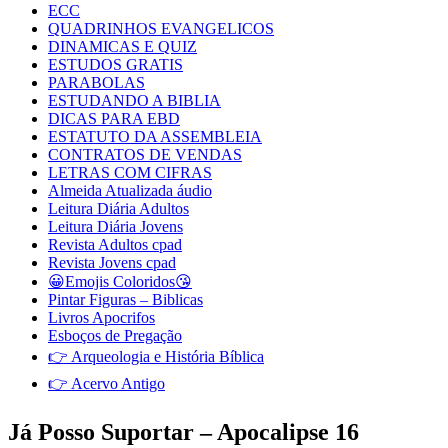
ECC
QUADRINHOS EVANGELICOS
DINAMICAS E QUIZ
ESTUDOS GRATIS
PARABOLAS
ESTUDANDO A BIBLIA
DICAS PARA EBD
ESTATUTO DA ASSEMBLEIA
CONTRATOS DE VENDAS
LETRAS COM CIFRAS
Almeida Atualizada áudio
Leitura Diária Adultos
Leitura Diária Jovens
Revista Adultos cpad
Revista Jovens cpad
😀Emojis Coloridos😘
Pintar Figuras – Biblicas
Livros Apocrifos
Esboços de Pregação
👉 Arqueologia e História Bíblica
👉 Acervo Antigo
Já Posso Suportar – Apocalipse 16