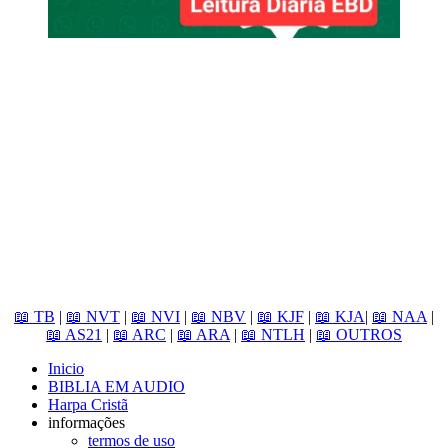
📖 TB
|
📖 NVT
|
📖 NVI
|
📖 NBV
|
📖 KJF
|
📖 KJA
|
📖 NAA
|
📖 AS21
|
📖 ARC
|
📖 ARA
|
📖 NTLH
|
📖 OUTROS
Inicio
BIBLIA EM AUDIO
Harpa Cristã
informações
termos de uso