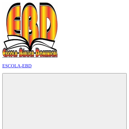
Pular
para
o
conteúdo
ESCOLA-EBD