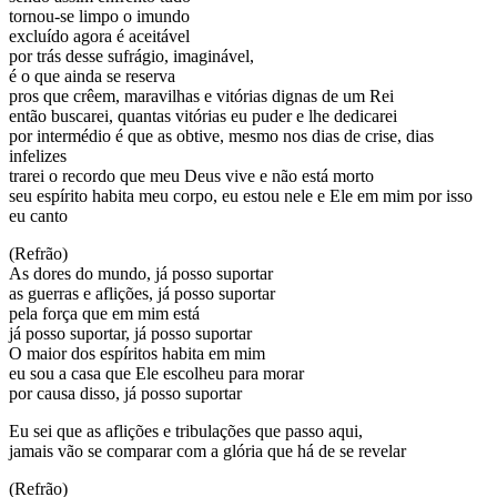
tornou-se limpo o imundo
excluído agora é aceitável
por trás desse sufrágio, imaginável,
é o que ainda se reserva
pros que crêem, maravilhas e vitórias dignas de um Rei
então buscarei, quantas vitórias eu puder e lhe dedicarei
por intermédio é que as obtive, mesmo nos dias de crise, dias
infelizes
trarei o recordo que meu Deus vive e não está morto
seu espírito habita meu corpo, eu estou nele e Ele em mim por isso
eu canto
(Refrão)
As dores do mundo, já posso suportar
as guerras e aflições, já posso suportar
pela força que em mim está
já posso suportar, já posso suportar
O maior dos espíritos habita em mim
eu sou a casa que Ele escolheu para morar
por causa disso, já posso suportar
Eu sei que as aflições e tribulações que passo aqui,
jamais vão se comparar com a glória que há de se revelar
(Refrão)