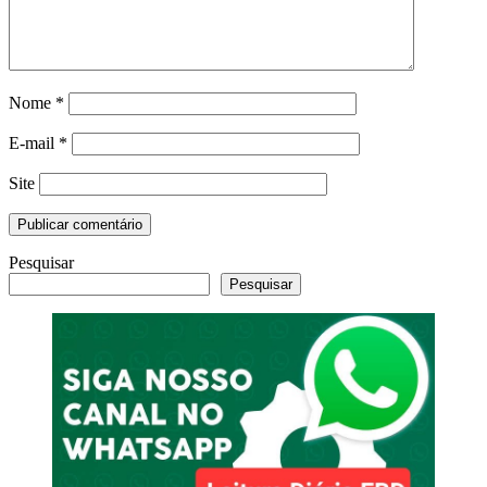
Nome
*
E-mail
*
Site
Pesquisar
Pesquisar