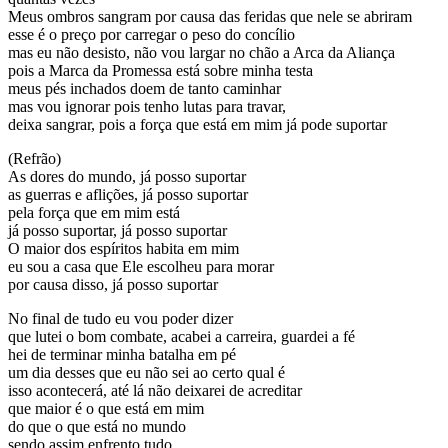
Meus ombros sangram por causa das feridas que nele se abriram
esse é o preço por carregar o peso do concílio
mas eu não desisto, não vou largar no chão a Arca da Aliança
pois a Marca da Promessa está sobre minha testa
meus pés inchados doem de tanto caminhar
mas vou ignorar pois tenho lutas para travar,
deixa sangrar, pois a força que está em mim já pode suportar
(Refrão)
As dores do mundo, já posso suportar
as guerras e aflições, já posso suportar
pela força que em mim está
já posso suportar, já posso suportar
O maior dos espíritos habita em mim
eu sou a casa que Ele escolheu para morar
por causa disso, já posso suportar
No final de tudo eu vou poder dizer
que lutei o bom combate, acabei a carreira, guardei a fé
hei de terminar minha batalha em pé
um dia desses que eu não sei ao certo qual é
isso acontecerá, até lá não deixarei de acreditar
que maior é o que está em mim
do que o que está no mundo
sendo assim enfrento tudo