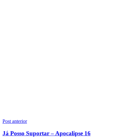
Navegação
Post anterior
de
Já Posso Suportar – Apocalipse 16
Post