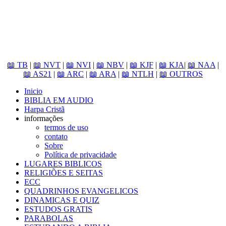
📖 TB
|
📖 NVT
|
📖 NVI
|
📖 NBV
|
📖 KJF
|
📖 KJA
|
📖 NAA
|
📖 AS21
|
📖 ARC
|
📖 ARA
|
📖 NTLH
|
📖 OUTROS
Inicio
BIBLIA EM AUDIO
Harpa Cristã
informações
termos de uso
contato
Sobre
Política de privacidade
LUGARES BIBLICOS
RELIGIÕES E SEITAS
ECC
QUADRINHOS EVANGELICOS
DINAMICAS E QUIZ
ESTUDOS GRATIS
PARABOLAS