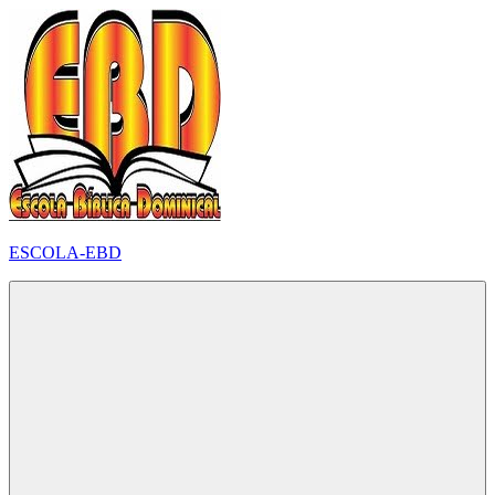
Pular
para
o
conteúdo
ESCOLA-EBD