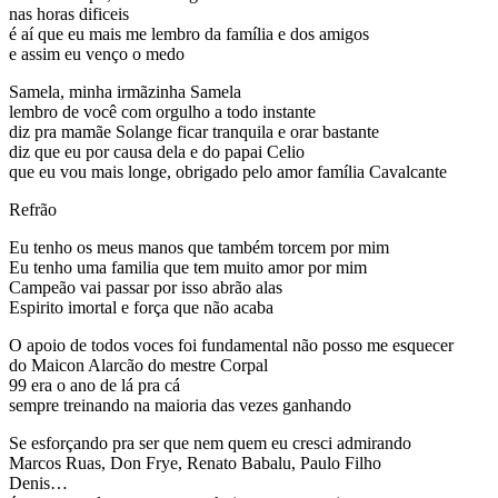
nas horas dificeis
é aí que eu mais me lembro da família e dos amigos
e assim eu venço o medo
Samela, minha irmãzinha Samela
lembro de você com orgulho a todo instante
diz pra mamãe Solange ficar tranquila e orar bastante
diz que eu por causa dela e do papai Celio
que eu vou mais longe, obrigado pelo amor família Cavalcante
Refrão
Eu tenho os meus manos que também torcem por mim
Eu tenho uma familia que tem muito amor por mim
Campeão vai passar por isso abrão alas
Espirito imortal e força que não acaba
O apoio de todos voces foi fundamental não posso me esquecer
do Maicon Alarcão do mestre Corpal
99 era o ano de lá pra cá
sempre treinando na maioria das vezes ganhando
Se esforçando pra ser que nem quem eu cresci admirando
Marcos Ruas, Don Frye, Renato Babalu, Paulo Filho
Denis…