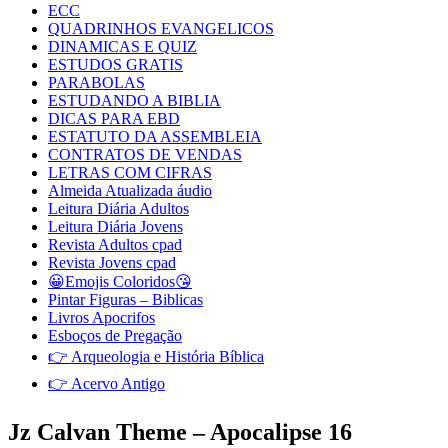
ECC
QUADRINHOS EVANGELICOS
DINAMICAS E QUIZ
ESTUDOS GRATIS
PARABOLAS
ESTUDANDO A BIBLIA
DICAS PARA EBD
ESTATUTO DA ASSEMBLEIA
CONTRATOS DE VENDAS
LETRAS COM CIFRAS
Almeida Atualizada áudio
Leitura Diária Adultos
Leitura Diária Jovens
Revista Adultos cpad
Revista Jovens cpad
😀Emojis Coloridos😘
Pintar Figuras – Biblicas
Livros Apocrifos
Esboços de Pregação
👉 Arqueologia e História Bíblica
👉 Acervo Antigo
Jz Calvan Theme – Apocalipse 16