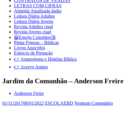
CONTRATOS DE VENDAS
LETRAS COM CIFRAS
Almeida Atualizada áudio
Leitura Diária Adultos
Leitura Diária Jovens
Revista Adultos cpad
Revista Jovens cpad
😀Emojis Coloridos😘
Pintar Figuras – Biblicas
Livros Apocrifos
Esboços de Pregação
👉 Arqueologia e História Bíblica
👉 Acervo Antigo
Jardim da Comunhão – Anderson Freire
Anderson Freire
01/11/2017
08/01/2022
ESCOLAEBD
Nenhum Comentário