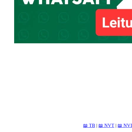
📖 TB
|
📖 NVT
|
📖 NVI