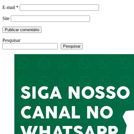
E-mail
*
Site
Pesquisar
Pesquisar