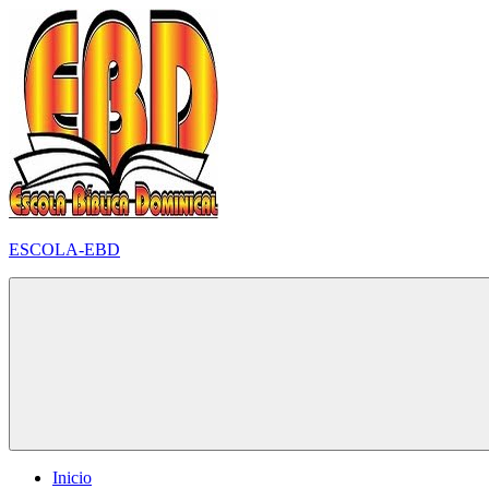
Pular
para
o
conteúdo
ESCOLA-EBD
Inicio