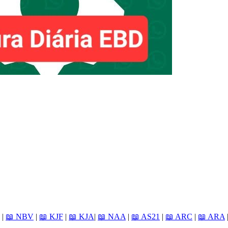
|
📖 NBV
|
📖 KJF
|
📖 KJA
|
📖 NAA
|
📖 AS21
|
📖 ARC
|
📖 ARA