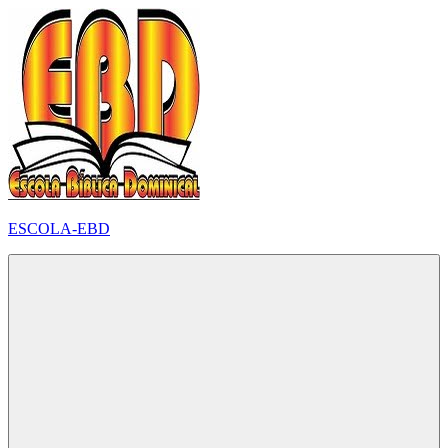
Pular
para
o
conteúdo
ESCOLA-EBD