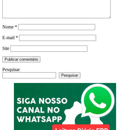
Nome
*
E-mail
*
Site
Pesquisar
Pesquisar