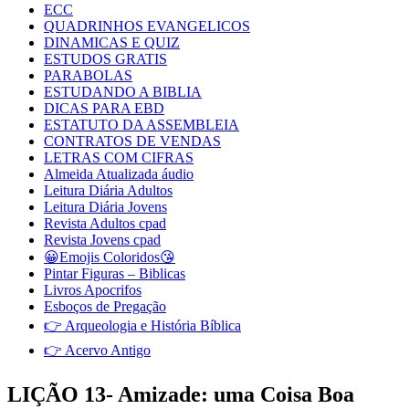
ECC
QUADRINHOS EVANGELICOS
DINAMICAS E QUIZ
ESTUDOS GRATIS
PARABOLAS
ESTUDANDO A BIBLIA
DICAS PARA EBD
ESTATUTO DA ASSEMBLEIA
CONTRATOS DE VENDAS
LETRAS COM CIFRAS
Almeida Atualizada áudio
Leitura Diária Adultos
Leitura Diária Jovens
Revista Adultos cpad
Revista Jovens cpad
😀Emojis Coloridos😘
Pintar Figuras – Biblicas
Livros Apocrifos
Esboços de Pregação
👉 Arqueologia e História Bíblica
👉 Acervo Antigo
LIÇÃO 13- Amizade: uma Coisa Boa