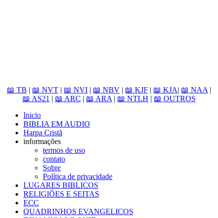
📖 TB
|
📖 NVT
|
📖 NVI
|
📖 NBV
|
📖 KJF
|
📖 KJA
|
📖 NAA
|
📖 AS21
|
📖 ARC
|
📖 ARA
|
📖 NTLH
|
📖 OUTROS
Inicio
BIBLIA EM AUDIO
Harpa Cristã
informações
termos de uso
contato
Sobre
Política de privacidade
LUGARES BIBLICOS
RELIGIÕES E SEITAS
ECC
QUADRINHOS EVANGELICOS