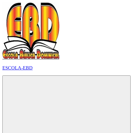
Pular
para
o
conteúdo
ESCOLA-EBD