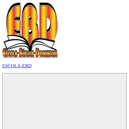
Pular
para
o
conteúdo
ESCOLA-EBD