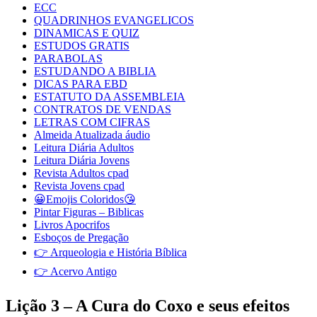
ECC
QUADRINHOS EVANGELICOS
DINAMICAS E QUIZ
ESTUDOS GRATIS
PARABOLAS
ESTUDANDO A BIBLIA
DICAS PARA EBD
ESTATUTO DA ASSEMBLEIA
CONTRATOS DE VENDAS
LETRAS COM CIFRAS
Almeida Atualizada áudio
Leitura Diária Adultos
Leitura Diária Jovens
Revista Adultos cpad
Revista Jovens cpad
😀Emojis Coloridos😘
Pintar Figuras – Biblicas
Livros Apocrifos
Esboços de Pregação
👉 Arqueologia e História Bíblica
👉 Acervo Antigo
Lição 3 – A Cura do Coxo e seus efeitos