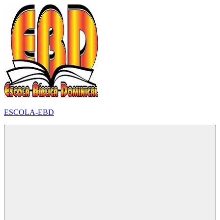
Pular
para
o
conteúdo
ESCOLA-EBD