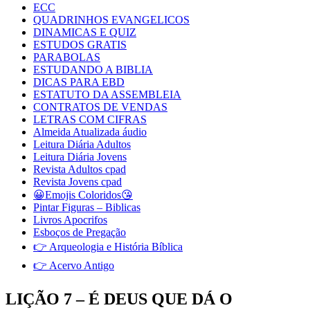
ECC
QUADRINHOS EVANGELICOS
DINAMICAS E QUIZ
ESTUDOS GRATIS
PARABOLAS
ESTUDANDO A BIBLIA
DICAS PARA EBD
ESTATUTO DA ASSEMBLEIA
CONTRATOS DE VENDAS
LETRAS COM CIFRAS
Almeida Atualizada áudio
Leitura Diária Adultos
Leitura Diária Jovens
Revista Adultos cpad
Revista Jovens cpad
😀Emojis Coloridos😘
Pintar Figuras – Biblicas
Livros Apocrifos
Esboços de Pregação
👉 Arqueologia e História Bíblica
👉 Acervo Antigo
LIÇÃO 7 – É DEUS QUE DÁ O