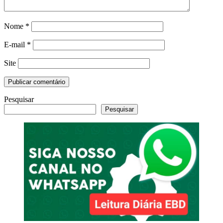
Nome
*
E-mail
*
Site
Pesquisar
Pesquisar