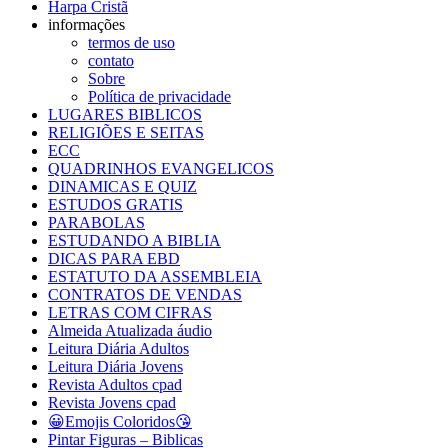
Harpa Cristã
informações
termos de uso
contato
Sobre
Política de privacidade
LUGARES BIBLICOS
RELIGIÕES E SEITAS
ECC
QUADRINHOS EVANGELICOS
DINAMICAS E QUIZ
ESTUDOS GRATIS
PARABOLAS
ESTUDANDO A BIBLIA
DICAS PARA EBD
ESTATUTO DA ASSEMBLEIA
CONTRATOS DE VENDAS
LETRAS COM CIFRAS
Almeida Atualizada áudio
Leitura Diária Adultos
Leitura Diária Jovens
Revista Adultos cpad
Revista Jovens cpad
😀Emojis Coloridos😘
Pintar Figuras – Biblicas