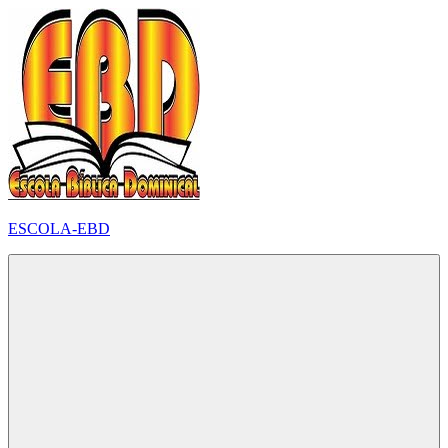
Pular
para
o
conteúdo
ESCOLA-EBD