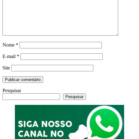
Nome
*
E-mail
*
Site
Pesquisar
Pesquisar