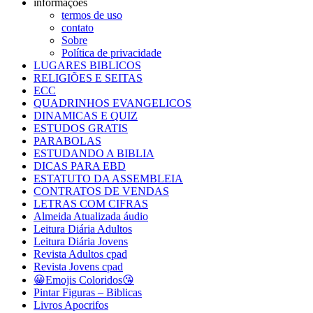
informações
termos de uso
contato
Sobre
Política de privacidade
LUGARES BIBLICOS
RELIGIÕES E SEITAS
ECC
QUADRINHOS EVANGELICOS
DINAMICAS E QUIZ
ESTUDOS GRATIS
PARABOLAS
ESTUDANDO A BIBLIA
DICAS PARA EBD
ESTATUTO DA ASSEMBLEIA
CONTRATOS DE VENDAS
LETRAS COM CIFRAS
Almeida Atualizada áudio
Leitura Diária Adultos
Leitura Diária Jovens
Revista Adultos cpad
Revista Jovens cpad
😀Emojis Coloridos😘
Pintar Figuras – Biblicas
Livros Apocrifos