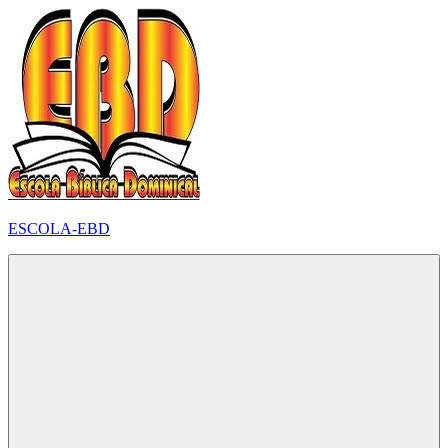
Pular
para
o
conteúdo
ESCOLA-EBD