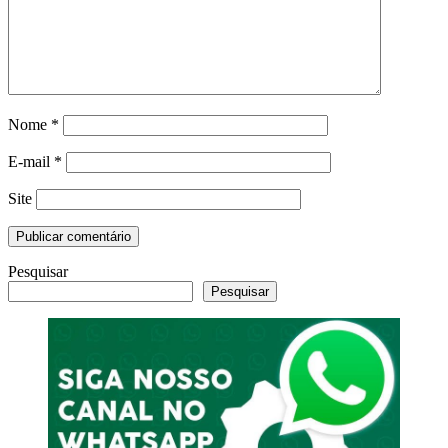
Nome
*
E-mail
*
Site
Pesquisar
Pesquisar