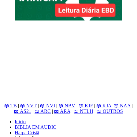
📖 TB
|
📖 NVT
|
📖 NVI
|
📖 NBV
|
📖 KJF
|
📖 KJA
|
📖 NAA
|
📖 AS21
|
📖 ARC
|
📖 ARA
|
📖 NTLH
|
📖 OUTROS
Inicio
BIBLIA EM AUDIO
Harpa Cristã