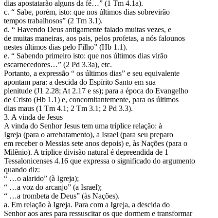
dias apostatarão alguns da fé…” (1 Tm 4.1a).
c. “ Sabe, porém, isto: que nos últimos dias sobrevirão
tempos trabalhosos” (2 Tm 3.1).
d. “ Havendo Deus antigamente falado muitas vezes, e
de muitas maneiras, aos pais, pelos profetas, a nós falounos
nestes últimos dias pelo Filho” (Hb 1.1).
e. “ Sabendo primeiro isto: que nos últimos dias virão
escarnecedores…” (2 Pd 3.3a), etc.
Portanto, a expressão “ os últimos dias” e seu equivalente
apontam para: a descida do Espírito Santo em sua
plenitude (J1 2.28; At 2.17 e ss); para a época do Evangelho
de Cristo (Hb 1.1) e, concomitantemente, para os últimos
dias maus (1 Tm 4.1; 2 Tm 3.1; 2 Pd 3.3).
3. A vinda de Jesus
A vinda do Senhor Jesus tem uma tríplice relação: à
Igreja (para o arrebatamento), a Israel (para seu preparo
em receber o Messias sete anos depois) e, às Nações (para o
Milênio). A tríplice divisão natural é depreendida de 1
Tessalonicenses 4.16 que expressa o significado do argumento
quando diz:
“ …o alarido” (à Igreja);
“ …a voz do arcanjo” (a Israel);
“ …a trombeta de Deus” (às Nações).
a. Em relação à Igreja. Para com a Igreja, a descida do
Senhor aos ares para ressuscitar os que dormem e transformar