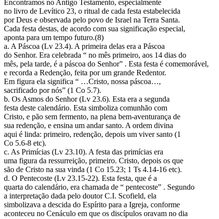
Encontramos no Antigo Testamento, especialmente
no livro de Levítico 23, o ritual de cada festa estabelecida
por Deus e observada pelo povo de Israel na Terra Santa.
Cada festa destas, de acordo com sua significação especial,
aponta para um tempo futuro.(8)
a. A Páscoa (Lv 23.4). A primeira delas era a Páscoa
do Senhor. Era celebrada “ no mês primeiro, aos 14 dias do
mês, pela tarde, é a páscoa do Senhor” . Esta festa é comemorável,
e recorda a Redenção, feita por um grande Redentor.
Em figura ela significa “ …Cristo, nossa páscoa…,
sacrificado por nós” (1 Co 5.7).
b. Os Asmos do Senhor (Lv 23.6). Esta era a segunda
festa deste calendário. Esta simboliza comunhão com
Cristo, e pão sem fermento, na plena bem-aventurança de
sua redenção, e ensina um andar santo. A ordem divina
aqui é linda: primeiro, redenção, depois um viver santo (1
Co 5.6-8 etc).
c. As Primícias (Lv 23.10). A festa das primícias era
uma figura da ressurreição, primeiro. Cristo, depois os que
são de Cristo na sua vinda (1 Co 15.23; 1 Ts 4.14-16 etc).
d. O Pentecoste (Lv 23.15-22). Esta festa, que é a
quarta do calendário, era chamada de “ pentecoste” . Segundo
a interpretação dada pelo doutor C.I. Scofield, ela
simbolizava a descida do Espírito para a Igreja, conforme
aconteceu no Cenáculo em que os discípulos oravam no dia