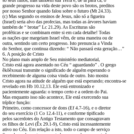
só seus filhos, mas também sua Terra e, de lá para cá, o
grande progresso na vida deste povo são os brotos, preditos
por nosso Senhor quando falou sobre o futuro (Mt 24.33).
(c) Mas segundo os ensinos de Jesus, não só a figueira
(Israel) seria alvo das profecias, mas todas as árvores haviam
também de “ brotar” Lc 21.29). As Escrituras são
proféticas e se combinam entre si em cada detalhe! Todas
as nações que margeiam Israel vêm, de uma maneira ou de
outra, sentindo um certo progresso. Isto prenuncia a Vinda
do Senhor, que continua dizendo: “ Não passará esta geração…”
6. A posição de Cristo
No plano mais amplo de Seu ministério mediatorial,
Cristo está agora assentado no Céu “ aguardando” . O grego
êkõêxouai transmite o significado de alguém esperando o
recebimento de alguma coisa vinda de outro. Isto mostra
Cristo agora na atitude de alguém que está esperando; encontra-se
revelado em Hb 10.12,13. Ele está entronizado e
pacientemente aguarda: o tempo certo e a ordem do Pai.
Mas enquanto isso não acontece, Ele está exercendo sua
tríplice função:
Primeiro, como concessor de dons (Ef 4.7-16), e o diretor
do seu exercício (1 Co 12.4-11), e conforme tipificado
pelos sacerdotes do Antigo Testamento que consagravam
os filhos de Levi (Êx 29.1-9), Cristo está incessantemente
ativo no Céu. Em relação a isto, todo o campo de serviço