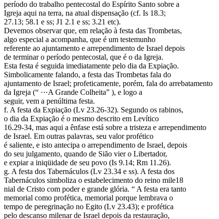
período do trabalho pentecostal do Espírito Santo sobre a
Igreja aqui na terra, na atual dispensação (cf. Is 18.3;
27.13; 58.1 e ss; J1 2.1 e ss; 3.21 etc).
Devemos observar que, em relação à festa das Trombetas,
algo especial a acompanha, que é um testemunho
referente ao ajuntamento e arrependimento de Israel depois
de terminar o período pentecostal, que é o da Igreja.
Esta festa é seguida imediatamente pelo dia da Expiação.
Simbolicamente falando, a festa das Trombetas fala do
ajuntamento de Israel; profeticamente, porém, fala do arrebatamento
da Igreja (“ ···A Grande Colheita” ), e logo a
seguir, vem a penúltima festa.
f. A festa da Expiação (Lv 23.26-32). Segundo os rabinos,
o dia da Expiação é o mesmo descrito em Levítico
16.29-34, mas aqui a ênfase está sobre a tristeza e arrependimento
de Israel. Em outras palavras, seu valor profético
é saliente, e isto antecipa o arrependimento de Israel, depois
do seu julgamento, quando de Sião vier o Libertador,
e expiar a iniqüidade de seu povo (Is 9.14; Rm 11.26).
g. A festa dos Tabernáculos (Lv 23.34 e ss). A festa dos
Tabernáculos simboliza o estabelecimento do reino mile18
nial de Cristo com poder e grande glória. “ A festa era tanto
memorial como profética, memorial porque lembrava o
tempo de peregrinação no Egito (Lv 23.43); e profética
pelo descanso milenar de Israel depois da restauração,