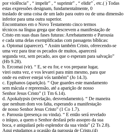
por violência” , “ impelir” , “ suprimir” , “ elidir” , etc.( ) Todas
estas expressões designam, fundamentalmente, 0
traslado de uma coisa de um lado para outro ou de uma dimensão
inferior para uma outra superior.
Encontramos em o Novo Testamento cinco termos
técnicos na língua grega que descrevem a manifestação de
Cristo em suas duas fases futuras: Arrebatamento e Parousia
e cada uma delas exemplificadas com passagens bíblicas:
a. Optomai (aparecer). “ Assim também Cristo, oferecendo-se
uma vez para tirar os pecados de muitos, aparecerá
segunda vez, sem pecado, aos que o esperam para salvação”
(Hb 9.28).
b. Ercomai (vir). “ E, se eu for, e vos preparar lugar,
virei outra vez, e vos levarei para mim mesmo, para que
onde eu estiver estejai vós também” (Jo 14.3).
c. Epphanos (aparição). “ Que guardes este mandamento
sem mácula e repreensão, até a aparição de nosso
Senhor Jesus Cristo” (1 Tm 6.14).
d. Apokalypsis (revelação, desvendamento). “ De maneira
que nenhum dom vos falta, esperando a manifestação
de nosso Senhor Jesus Cristo” (1 Co 1.7).
e. Parousia (presença ou vinda). “ E então será revelado
o iníquo, a quem o Senhor desfará pelo assopro da sua
boca, e aniquilará pelo esplendor da sua vinda” (2 Ts 2.8).
Aqui estudamos a ocasião da parousia de Cristo.(4)