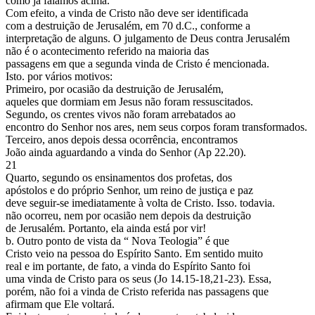
como já falamos acima.
Com efeito, a vinda de Cristo não deve ser identificada
com a destruição de Jerusalém, em 70 d.C., conforme a
interpretação de alguns. O julgamento de Deus contra Jerusalém
não é o acontecimento referido na maioria das
passagens em que a segunda vinda de Cristo é mencionada.
Isto. por vários motivos:
Primeiro, por ocasião da destruição de Jerusalém,
aqueles que dormiam em Jesus não foram ressuscitados.
Segundo, os crentes vivos não foram arrebatados ao
encontro do Senhor nos ares, nem seus corpos foram transformados.
Terceiro, anos depois dessa ocorrência, encontramos
João ainda aguardando a vinda do Senhor (Ap 22.20).
21
Quarto, segundo os ensinamentos dos profetas, dos
apóstolos e do próprio Senhor, um reino de justiça e paz
deve seguir-se imediatamente à volta de Cristo. Isso. todavia.
não ocorreu, nem por ocasião nem depois da destruição
de Jerusalém. Portanto, ela ainda está por vir!
b. Outro ponto de vista da “ Nova Teologia” é que
Cristo veio na pessoa do Espírito Santo. Em sentido muito
real e im portante, de fato, a vinda do Espírito Santo foi
uma vinda de Cristo para os seus (Jo 14.15-18,21-23). Essa,
porém, não foi a vinda de Cristo referida nas passagens que
afirmam que Ele voltará.