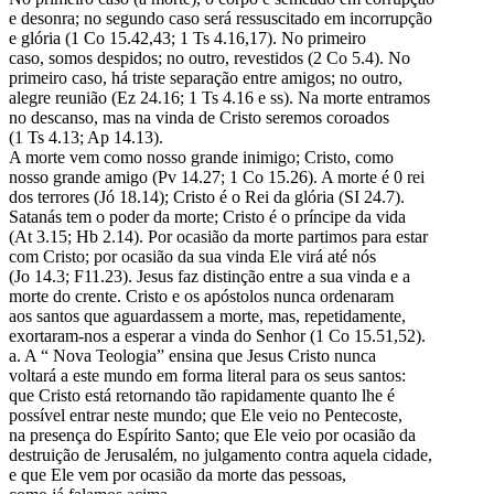
e desonra; no segundo caso será ressuscitado em incorrupção
e glória (1 Co 15.42,43; 1 Ts 4.16,17). No primeiro
caso, somos despidos; no outro, revestidos (2 Co 5.4). No
primeiro caso, há triste separação entre amigos; no outro,
alegre reunião (Ez 24.16; 1 Ts 4.16 e ss). Na morte entramos
no descanso, mas na vinda de Cristo seremos coroados
(1 Ts 4.13; Ap 14.13).
A morte vem como nosso grande inimigo; Cristo, como
nosso grande amigo (Pv 14.27; 1 Co 15.26). A morte é 0 rei
dos terrores (Jó 18.14); Cristo é o Rei da glória (SI 24.7).
Satanás tem o poder da morte; Cristo é o príncipe da vida
(At 3.15; Hb 2.14). Por ocasião da morte partimos para estar
com Cristo; por ocasião da sua vinda Ele virá até nós
(Jo 14.3; F11.23). Jesus faz distinção entre a sua vinda e a
morte do crente. Cristo e os apóstolos nunca ordenaram
aos santos que aguardassem a morte, mas, repetidamente,
exortaram-nos a esperar a vinda do Senhor (1 Co 15.51,52).
a. A “ Nova Teologia” ensina que Jesus Cristo nunca
voltará a este mundo em forma literal para os seus santos:
que Cristo está retornando tão rapidamente quanto lhe é
possível entrar neste mundo; que Ele veio no Pentecoste,
na presença do Espírito Santo; que Ele veio por ocasião da
destruição de Jerusalém, no julgamento contra aquela cidade,
e que Ele vem por ocasião da morte das pessoas,