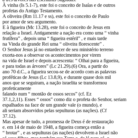
À vinha (Is 5.1-7), este foi o conceito de Isaías e de outros
profetas do Antigo Testamento.
A oliveira (Rm 11.17 e ss), este foi o conceito de Paulo
por amor de seu argumento.
E à figueira (Mc 13.28), este foi o conceito de Jesus em
relação a Israel. Antigamente a nação era como uma “ vinha
frutífera” , depois uma “ figueira estéril” , e mais tarde
na Vinda do grande Rei uma “ oliveira florescente” .
O Senhor Jesus já no entardecer de seu ministério terreno
exorta-nos a observar os acontecimentos por virem
na vida de Israel e depois acrescenta: “ Olhai para a figueira,
e para todas as árvores” (Lc 21.29).(6) Ora, a partir do
ano 70 d.C., a figueira secou-se de acordo com as palavras
proféticas de Jesus (Lc 13.8,9), e durante quase dois mil
anos que se seguiram, a nação israelita se transformou
profeticamente
falando num “ montão de ossos secos” (cf. Ez
37.1,2,11). Esses “ ossos” como diz o profeta do Senhor, seriam
espalhados na face de um grande vale (o mundo), e
ali seriam absorvidos pelas sepulturas (as nações). (Cf
37.12).
Mas apesar de tudo, a promessa de Deus é de restauração
e. em 14 de maio de 1948, a figueira começa então a
“ brotar” , e as sepulturas (as nações) devolvem a Israel não