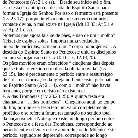
de Pentecoste (At 2.1 e ss). “ Desde seu início até o fim,
esta festa é o antítipo da descida do Espírito Santo para
formar a Igreja do Senhor. Por isso o fermento está presente
(Lv 23.17), porque infelizmente, mesmo em contrário à
vontade divina, o mal existe na Igreja (Mt 13.33; At 5.1 e
ss; Ap 2.1 e ss).
Notemos que agora fala-se de pães, e não de um “ molho”
(feixe) de espigas soltas. Importa numa verdadeira
união de partículas, formando um “ corpo homogêneo” . A
descida do Espírito Santo no Pentecoste uniu os discípulos
em um só organismo (1 Co 10.16,17; 12.13,20).
Os pães movidos eram oferecidos “ cinqüenta dias depois
que se tinha oferecido o molho da oferta movida” (Lv
23.15). Isto é precisamente o período entre a ressurreição
de Cristo e a formação da Igreja no Pentecoste, pelo batismo
no Espírito Santo (At 2.1-4), com o “ molho” não havia
fermento, porque em Cristo não existe mal.
e. A das Trombetas (Lv 23.23-25). A quinta festa era
chamada a “ …das trombetas” . Chegamos aqui, ao tempo
do fim, porque esta festa tem um valor completamente
profético e se refere à futura restauração no sentido total
da nação israelita Note que existe um longo período entre
o Pentecoste e a festa das Trombetas. correspondendo ao
período entre o Pentecoste e a introdução do Milênio. Este
período, segundo se depreende, corresponde ao longo