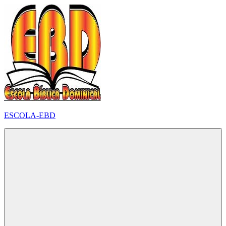
Pular
para
o
conteúdo
ESCOLA-EBD