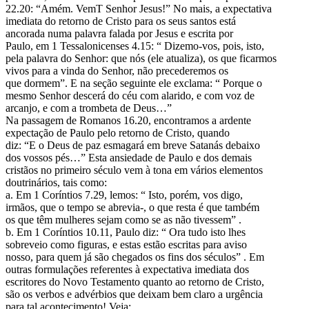
22.20: “Amém. VemT Senhor Jesus!” No mais, a expectativa
imediata do retorno de Cristo para os seus santos está
ancorada numa palavra falada por Jesus e escrita por
Paulo, em 1 Tessalonicenses 4.15: “ Dizemo-vos, pois, isto,
pela palavra do Senhor: que nós (ele atualiza), os que ficarmos
vivos para a vinda do Senhor, não precederemos os
que dormem”. E na seção seguinte ele exclama: “ Porque o
mesmo Senhor descerá do céu com alarido, e com voz de
arcanjo, e com a trombeta de Deus…”
Na passagem de Romanos 16.20, encontramos a ardente
expectação de Paulo pelo retorno de Cristo, quando
diz: “E o Deus de paz esmagará em breve Satanás debaixo
dos vossos pés…” Esta ansiedade de Paulo e dos demais
cristãos no primeiro século vem à tona em vários elementos
doutrinários, tais como:
a. Em 1 Coríntios 7.29, lemos: “ Isto, porém, vos digo,
irmãos, que o tempo se abrevia-, o que resta é que também
os que têm mulheres sejam como se as não tivessem” .
b. Em 1 Coríntios 10.11, Paulo diz: “ Ora tudo isto lhes
sobreveio como figuras, e estas estão escritas para aviso
nosso, para quem já são chegados os fins dos séculos” . Em
outras formulações referentes à expectativa imediata dos
escritores do Novo Testamento quanto ao retorno de Cristo,
são os verbos e advérbios que deixam bem claro a urgência
para tal acontecimento! Veja: