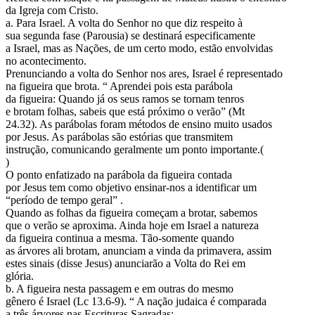
da Igreja com Cristo.
a. Para Israel. A volta do Senhor no que diz respeito à
sua segunda fase (Parousia) se destinará especificamente
a Israel, mas as Nações, de um certo modo, estão envolvidas
no acontecimento.
Prenunciando a volta do Senhor nos ares, Israel é representado
na figueira que brota. “ Aprendei pois esta parábola
da figueira: Quando já os seus ramos se tornam tenros
e brotam folhas, sabeis que está próximo o verão” (Mt
24.32). As parábolas foram métodos de ensino muito usados
por Jesus. As parábolas são estórias que transmitem
instrução, comunicando geralmente um ponto importante.(
)
O ponto enfatizado na parábola da figueira contada
por Jesus tem como objetivo ensinar-nos a identificar um
“período de tempo geral” .
Quando as folhas da figueira começam a brotar, sabemos
que o verão se aproxima. Ainda hoje em Israel a natureza
da figueira continua a mesma. Tão-somente quando
as árvores ali brotam, anunciam a vinda da primavera, assim
estes sinais (disse Jesus) anunciarão a Volta do Rei em
glória.
b. A figueira nesta passagem e em outras do mesmo
gênero é Israel (Lc 13.6-9). “ A nação judaica é comparada
a três árvores nas Escrituras Sagradas: