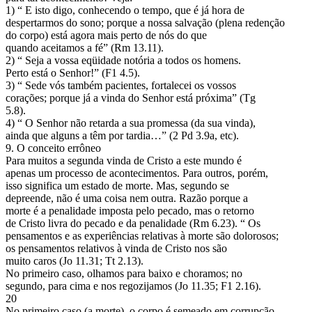
1) “ E isto digo, conhecendo o tempo, que é já hora de
despertarmos do sono; porque a nossa salvação (plena redenção
do corpo) está agora mais perto de nós do que
quando aceitamos a fé” (Rm 13.11).
2) “ Seja a vossa eqüidade notória a todos os homens.
Perto está o Senhor!” (F1 4.5).
3) “ Sede vós também pacientes, fortalecei os vossos
corações; porque já a vinda do Senhor está próxima” (Tg
5.8).
4) “ O Senhor não retarda a sua promessa (da sua vinda),
ainda que alguns a têm por tardia…” (2 Pd 3.9a, etc).
9. O conceito errôneo
Para muitos a segunda vinda de Cristo a este mundo é
apenas um processo de acontecimentos. Para outros, porém,
isso significa um estado de morte. Mas, segundo se
depreende, não é uma coisa nem outra. Razão porque a
morte é a penalidade imposta pelo pecado, mas o retorno
de Cristo livra do pecado e da penalidade (Rm 6.23). “ Os
pensamentos e as experiências relativas à morte são dolorosos;
os pensamentos relativos à vinda de Cristo nos são
muito caros (Jo 11.31; Tt 2.13).
No primeiro caso, olhamos para baixo e choramos; no
segundo, para cima e nos regozijamos (Jo 11.35; F1 2.16).
20
No primeiro caso (a morte), o corpo é semeado em corrupção