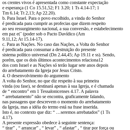
os crentes vivos é apresentada como constante expectação
e esperança (1 Co 15.51,52; F1 3.20; 1 Ts 4.14-17; 1
Tm 6.14; Tt 2,13; Ap 22.20).
b. Para Israel. Para o povo escolhido, a vinda do Senhor
é predicada para cumprir as profecias que dizem respeito
ao seu ressurgimento nacional, a sua conversão, e estabelecimento
em paz e(־ (poder sob o Pacto Davídico (Am
9.11,12; At 15.14-17).
c. Para as Nações. No caso das Nações, a Volta do Senhor
é predicada para consumar a destruição do presente
sistema político universal (Dn 2.44,45; Ap 19.11 e ss). Sendo,
porém, que os dois últimos acontecimentos relaciona12
dos com Israel e as Nações só terão lugar sete anos depois
do arrebatamento da Igreja por Jesus Cristo.
4. O desenvolvimento do argumento
A volta do Senhor, no que diz respeito à sua primeira
vinda (ou fase), se destinará apenas à sua Igreja, e é chamada
de “ encontro” em 1 Tessalonicenses 4.17. A palavra
“ arrebatamento” não se encontra, graficamente falando,
nas passagens que descrevem o momento do arrebatamento
da Igreja, mas a idéia do termo está na frase inserida.
Isto é, no contexto que diz: “ …seremos arrebatados” (1 Ts
4.17).
A presente expressão obedece à seguinte sentença:
“ tirar” , “ arrancar” , “ levar” , “ afastar” , “ tirar por força ou