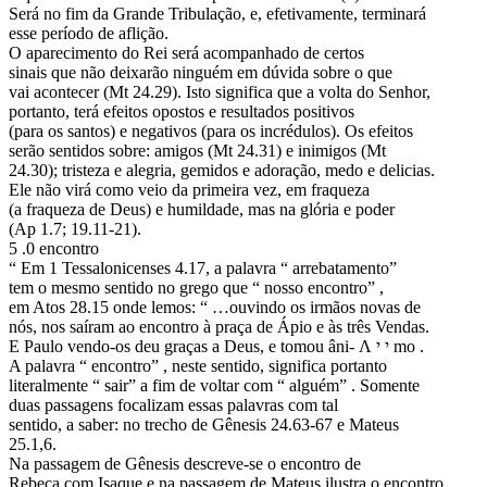
Será no fim da Grande Tribulação, e, efetivamente, terminará
esse período de aflição.
O aparecimento do Rei será acompanhado de certos
sinais que não deixarão ninguém em dúvida sobre o que
vai acontecer (Mt 24.29). Isto significa que a volta do Senhor,
portanto, terá efeitos opostos e resultados positivos
(para os santos) e negativos (para os incrédulos). Os efeitos
serão sentidos sobre: amigos (Mt 24.31) e inimigos (Mt
24.30); tristeza e alegria, gemidos e adoração, medo e delicias.
Ele não virá como veio da primeira vez, em fraqueza
(a fraqueza de Deus) e humildade, mas na glória e poder
(Ap 1.7; 19.11-21).
5 .0 encontro
“ Em 1 Tessalonicenses 4.17, a palavra “ arrebatamento”
tem o mesmo sentido no grego que “ nosso encontro” ,
em Atos 28.15 onde lemos: “ …ouvindo os irmãos novas de
nós, nos saíram ao encontro à praça de Ápio e às três Vendas.
E Paulo vendo-os deu graças a Deus, e tomou âni- Λ י י mo .
A palavra “ encontro” , neste sentido, significa portanto
literalmente “ sair” a fim de voltar com “ alguém” . Somente
duas passagens focalizam essas palavras com tal
sentido, a saber: no trecho de Gênesis 24.63-67 e Mateus
25.1,6.
Na passagem de Gênesis descreve-se o encontro de
Rebeca com Isaque e na passagem de Mateus ilustra o encontro