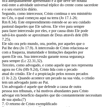
fica adequadamente apresentado e a que deve ser notada
está entre a atividade universal tríplice do crente como sacerdote
e o seu exercício diário.
Segundo, como intercessor, Cristo continua o seu ministério
no Céu, o qual começou aqui na terra (Jo 17.1-26;
Rm 8.34). Este empreendimento estende-se ao seu cuidado
pastoral daqueles que Ele salvou. Ele vive para sempre
para fazer intercessão por eles, e por causa disto Ele pode
salvá-los quando se aproximam de Deus através dele (Hb
7.25).
Ele não ora pelo mundo, ora, porém, por aqueles que o
Pai lhe deu (Jo 17.9). A intercessão de Cristo relaciona-se
com a fraqueza, imaturidade e limitações daqueles por
quem Ele ora. Sua intercessão garante nossa segurança
para sempre (Lc 22.31,32).
Terceiro, como advogado, e como aquele que nos representa
agora no Céu (Hb 9.24), Cristo lida com o pecado
atual do cristão. Ele é a propiciação pelos nossos pecados
(1 Jo 2.2). Quando acontece um pecado na sua vida, o cristão
tem um advogado junto ao Pai.
Um advogado é aquele que defende a causa de outra
pessoa nos tribunais, e há motivos abundantes para Cristo
advogar em benefício daqueles que tão constantemente necessitam
de sua ajuda.(7)
7. O retorno de Cristo exemplificado