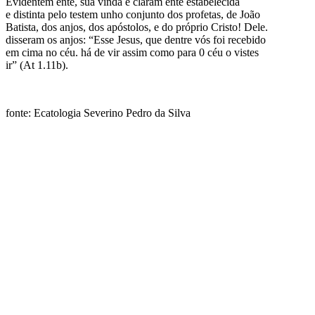
Evidentem ente, sua vinda é claram ente estabelecida
e distinta pelo testem unho conjunto dos profetas, de João
Batista, dos anjos, dos apóstolos, e do próprio Cristo! Dele.
disseram os anjos: “Esse Jesus, que dentre vós foi recebido
em cima no céu. há de vir assim como para 0 céu o vistes
ir” (At 1.11b).
fonte: Ecatologia Severino Pedro da Silva