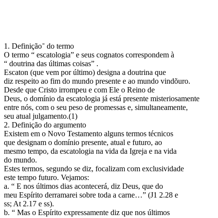
1. Definição־ do termo
O termo “ escatologia” e seus cognatos correspondem à
“ doutrina das últimas coisas” .
Escaton (que vem por último) designa a doutrina que
diz respeito ao fim do mundo presente e ao mundo vindõuro.
Desde que Cristo irrompeu e com Ele o Reino de
Deus, o domínio da escatologia já está presente misteriosamente
entre nós, com o seu peso de promessas e, simultaneamente,
seu atual julgamento.(1)
2. Definição do argumento
Existem em o Novo Testamento alguns termos técnicos
que designam o domínio presente, atual e futuro, ao
mesmo tempo, da escatologia na vida da Igreja e na vida
do mundo.
Estes termos, segundo se diz, focalizam com exclusividade
este tempo futuro. Vejamos:
a. “ E nos últimos dias acontecerá, diz Deus, que do
meu Espírito derramarei sobre toda a carne…” (J1 2.28 e
ss; At 2.17 e ss).
b. “ Mas o Espírito expressamente diz que nos últimos