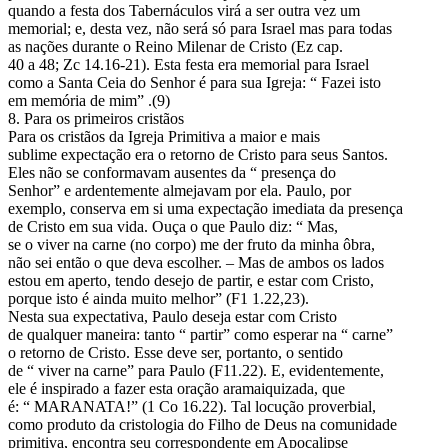
quando a festa dos Tabernáculos virá a ser outra vez um
memorial; e, desta vez, não será só para Israel mas para todas
as nações durante o Reino Milenar de Cristo (Ez cap.
40 a 48; Zc 14.16-21). Esta festa era memorial para Israel
como a Santa Ceia do Senhor é para sua Igreja: “ Fazei isto
em memória de mim” .(9)
8. Para os primeiros cristãos
Para os cristãos da Igreja Primitiva a maior e mais
sublime expectação era o retorno de Cristo para seus Santos.
Eles não se conformavam ausentes da “ presença do
Senhor” e ardentemente almejavam por ela. Paulo, por
exemplo, conserva em si uma expectação imediata da presença
de Cristo em sua vida. Ouça o que Paulo diz: “ Mas,
se o viver na carne (no corpo) me der fruto da minha ôbra,
não sei então o que deva escolher. – Mas de ambos os lados
estou em aperto, tendo desejo de partir, e estar com Cristo,
porque isto é ainda muito melhor” (F1 1.22,23).
Nesta sua expectativa, Paulo deseja estar com Cristo
de qualquer maneira: tanto “ partir” como esperar na “ carne”
o retorno de Cristo. Esse deve ser, portanto, o sentido
de “ viver na carne” para Paulo (F11.22). E, evidentemente,
ele é inspirado a fazer esta oração aramaiquizada, que
é: “ MARANATA!” (1 Co 16.22). Tal locução proverbial,
como produto da cristologia do Filho de Deus na comunidade
primitiva, encontra seu correspondente em Apocalipse