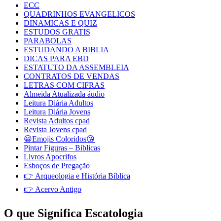
ECC
QUADRINHOS EVANGELICOS
DINAMICAS E QUIZ
ESTUDOS GRATIS
PARABOLAS
ESTUDANDO A BIBLIA
DICAS PARA EBD
ESTATUTO DA ASSEMBLEIA
CONTRATOS DE VENDAS
LETRAS COM CIFRAS
Almeida Atualizada áudio
Leitura Diária Adultos
Leitura Diária Jovens
Revista Adultos cpad
Revista Jovens cpad
😀Emojis Coloridos😘
Pintar Figuras – Biblicas
Livros Apocrifos
Esboços de Pregação
👉 Arqueologia e História Bíblica
👉 Acervo Antigo
O que Significa Escatologia