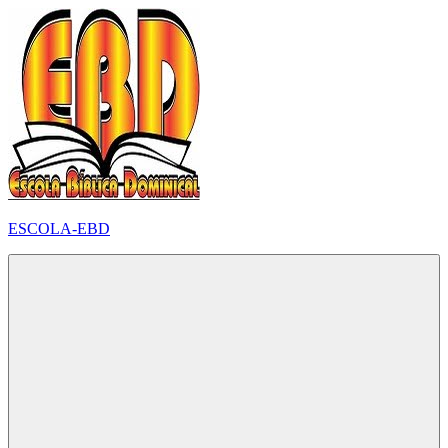
Pular
para
o
conteúdo
ESCOLA-EBD