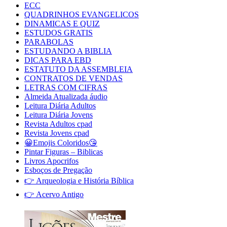
ECC
QUADRINHOS EVANGELICOS
DINAMICAS E QUIZ
ESTUDOS GRATIS
PARABOLAS
ESTUDANDO A BIBLIA
DICAS PARA EBD
ESTATUTO DA ASSEMBLEIA
CONTRATOS DE VENDAS
LETRAS COM CIFRAS
Almeida Atualizada áudio
Leitura Diária Adultos
Leitura Diária Jovens
Revista Adultos cpad
Revista Jovens cpad
😀Emojis Coloridos😘
Pintar Figuras – Biblicas
Livros Apocrifos
Esboços de Pregação
👉 Arqueologia e História Bíblica
👉 Acervo Antigo