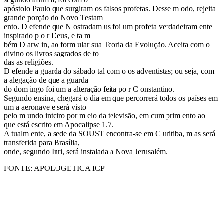
apóstolo Paulo que surgiram os falsos profetas. Desse m odo, rejeita
grande porção do Novo Testam
ento. D efende que N ostradam us foi um profeta verdadeiram ente
inspirado p o r Deus, e ta m ­
bém D arw in, ao form ular sua Teoria da Evolução. Aceita com o
divino os livros sagrados de to ­
das as religiões.
D efende a guarda do sábado tal com o os adventistas; ou seja, com
a alegação de que a guarda
do dom ingo foi um a alteração feita po r C onstantino.
Segundo ensina, chegará o dia em que percorrerá todos os países em
um a aeronave e será visto
pelo m undo inteiro por m eio da televisão, em cum prim ento ao
que está escrito em Apocalipse 1.7.
A tualm ente, a sede da SOUST encontra-se em C uritiba, m as será
transferida para Brasília,
onde, segundo Inri, será instalada a Nova Jerusalém.
FONTE: APOLOGETICA ICP