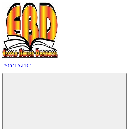
Pular
para
o
conteúdo
ESCOLA-EBD