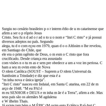
Surgiu no cenário brasileiro p o r interm édio de u m catarinense que
afirm a ser o p róprio Jesus
Cristo. Seu fu n d ad o r ad o to u o nom e “Inri C risto” e já possui
diversos adeptos no país. Segundo
alega, tu d o com eçou em 1979, quan d o o Altíssim o lhe revelou,
em Santiago do Chile, que
ele era o prim ogênito de Deus, o m esm o C risto que fora
crucificado. Desde criança era assustado
com visões n o tu rn as e sem pre obedece a um a voz im periosa. C
ham a seu m ovim ento de Nova
O rdem Católica (SOUST – Suprem a O rdem Universal da
Santíssim a Trindade) e diz que esta é a
“m inha nova e única igreja”.
“Inri C risto” nasceu em Indaial, em Santa C atarina, em 22 de m
arço de 1948. “M eu PAI é
m eu SENHOR e DEUS e m inha m ãe é a Terra”, afirm a ele. Mas
seus pais são os alemães M agdalena
e W ilhelm Thais.
Já existe tam bém o M ÉPIC (M ovim ento Eclético P ró-Inri C