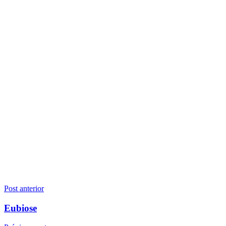
Navegação
Post anterior
de
Eubiose
Post