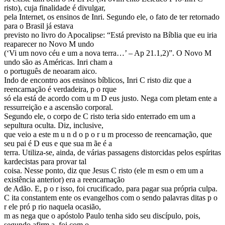
risto), cuja finalidade é divulgar,
pela Internet, os ensinos de Inri. Segundo ele, o fato de ter retornado
para o Brasil já estava
previsto no livro do Apocalipse: “Está previsto na Bíblia que eu iria
reaparecer no Novo M undo
(‘Vi um novo céu e um a nova terra…’ – Ap 21.1,2)”. O Novo M
undo são as Américas. Inri cham a
o português de neoaram aico.
Indo de encontro aos ensinos bíblicos, Inri C risto diz que a
reencarnação é verdadeira, p o rque
só ela está de acordo com u m D eus justo. Nega com pletam ente a
ressurreição e a ascensão corporal.
Segundo ele, o corpo de C risto teria sido enterrado em um a
sepultura oculta. Diz, inclusive,
que veio a este m u n d o p o r u m processo de reencarnação, que
seu pai é D eus e que sua m ãe é a
terra. Utiliza-se, ainda, de várias passagens distorcidas pelos espíritas
kardecistas para provar tal
coisa. Nesse ponto, diz que Jesus C risto (ele m esm o em um a
existência anterior) era a reencarnação
de Adão. E, p o r isso, foi crucificado, para pagar sua própria culpa.
C ita constantem ente os evangelhos com o sendo palavras ditas p o
r ele pró p rio naquela ocasião,
m as nega que o apóstolo Paulo tenha sido seu discípulo, pois,
segundo afirm a, foi com o