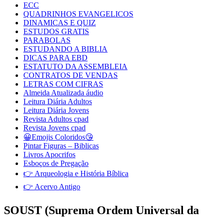
ECC
QUADRINHOS EVANGELICOS
DINAMICAS E QUIZ
ESTUDOS GRATIS
PARABOLAS
ESTUDANDO A BIBLIA
DICAS PARA EBD
ESTATUTO DA ASSEMBLEIA
CONTRATOS DE VENDAS
LETRAS COM CIFRAS
Almeida Atualizada áudio
Leitura Diária Adultos
Leitura Diária Jovens
Revista Adultos cpad
Revista Jovens cpad
😀Emojis Coloridos😘
Pintar Figuras – Biblicas
Livros Apocrifos
Esboços de Pregação
👉 Arqueologia e História Bíblica
👉 Acervo Antigo
SOUST (Suprema Ordem Universal da