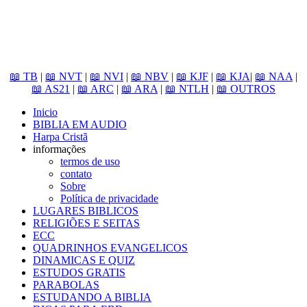
📖 TB
|
📖 NVT
|
📖 NVI
|
📖 NBV
|
📖 KJF
|
📖 KJA
|
📖 NAA
|
📖 AS21
|
📖 ARC
|
📖 ARA
|
📖 NTLH
|
📖 OUTROS
Inicio
BIBLIA EM AUDIO
Harpa Cristã
informações
termos de uso
contato
Sobre
Política de privacidade
LUGARES BIBLICOS
RELIGIÕES E SEITAS
ECC
QUADRINHOS EVANGELICOS
DINAMICAS E QUIZ
ESTUDOS GRATIS
PARABOLAS
ESTUDANDO A BIBLIA