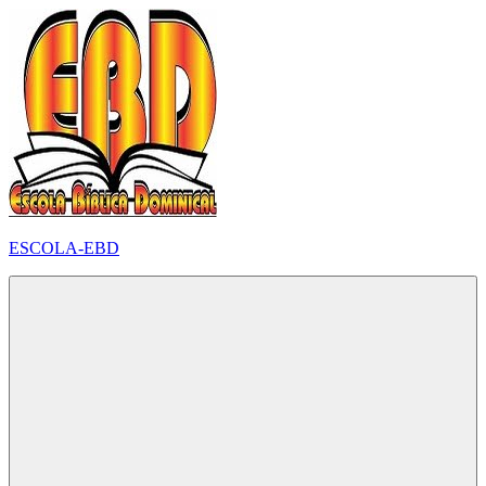
Pular
para
o
conteúdo
ESCOLA-EBD