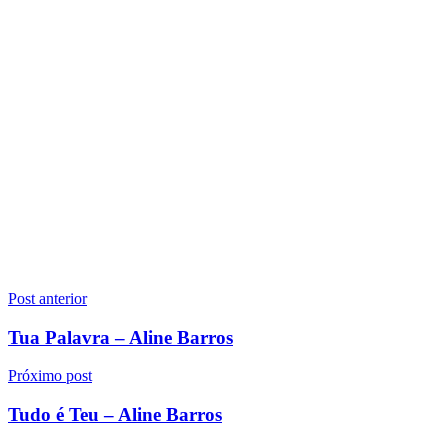
Navegação
Post anterior
de
Tua Palavra – Aline Barros
Post
Próximo post
Tudo é Teu – Aline Barros