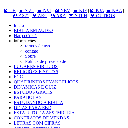
📖 TB
|
📖 NVT
|
📖 NVI
|
📖 NBV
|
📖 KJF
|
📖 KJA
|
📖 NAA
|
📖 AS21
|
📖 ARC
|
📖 ARA
|
📖 NTLH
|
📖 OUTROS
Inicio
BIBLIA EM AUDIO
Harpa Cristã
informações
termos de uso
contato
Sobre
Política de privacidade
LUGARES BIBLICOS
RELIGIÕES E SEITAS
ECC
QUADRINHOS EVANGELICOS
DINAMICAS E QUIZ
ESTUDOS GRATIS
PARABOLAS
ESTUDANDO A BIBLIA
DICAS PARA EBD
ESTATUTO DA ASSEMBLEIA
CONTRATOS DE VENDAS
LETRAS COM CIFRAS