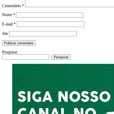
Comentário
*
Nome
*
E-mail
*
Site
Pesquisar
Pesquisar