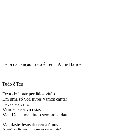
Letra da canção Tudo é Teu – Aline Barros
Tudo é Teu
De todo lugar perdidos virão
Em uma só voz livres vamos cantar
Levaste a cruz
Morreste e vivo estás
Meu Deus, meu tudo sempre te darei
Mandaste Jesus do céu até nós
A todos livrou, sempre se ouvirá