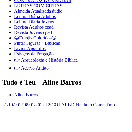
CONTRATOS DE VENDAS
LETRAS COM CIFRAS
Almeida Atualizada áudio
Leitura Diária Adultos
Leitura Diária Jovens
Revista Adultos cpad
Revista Jovens cpad
😀Emojis Coloridos😘
Pintar Figuras – Biblicas
Livros Apocrifos
Esboços de Pregação
👉 Arqueologia e História Bíblica
👉 Acervo Antigo
Tudo é Teu – Aline Barros
Aline Barros
31/10/2017
08/01/2022
ESCOLAEBD
Nenhum Comentário