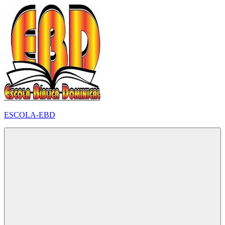
Pular
para
o
conteúdo
ESCOLA-EBD