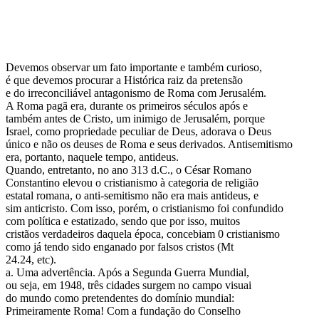
Devemos observar um fato importante e também curioso,
é que devemos procurar a Histórica raiz da pretensão
e do irreconciliável antagonismo de Roma com Jerusalém.
A Roma pagã era, durante os primeiros séculos após e
também antes de Cristo, um inimigo de Jerusalém, porque
Israel, como propriedade peculiar de Deus, adorava o Deus
único e não os deuses de Roma e seus derivados. Antisemitismo
era, portanto, naquele tempo, antideus.
Quando, entretanto, no ano 313 d.C., o César Romano
Constantino elevou o cristianismo à categoria de religião
estatal romana, o anti-semitismo não era mais antideus, e
sim anticristo. Com isso, porém, o cristianismo foi confundido
com política e estatizado, sendo que por isso, muitos
cristãos verdadeiros daquela época, concebiam 0 cristianismo
como já tendo sido enganado por falsos cristos (Mt
24.24, etc).
a. Uma advertência. Após a Segunda Guerra Mundial,
ou seja, em 1948, três cidades surgem no campo visuai
do mundo como pretendentes do domínio mundial:
Primeiramente Roma! Com a fundação do Conselho