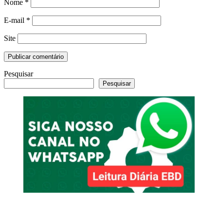
Nome
*
E-mail
*
Site
Pesquisar
Pesquisar