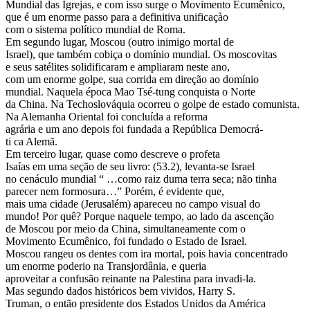
Mundial das Igrejas, e com isso surge o Movimento Ecumênico,
que é um enorme passo para a definitiva unificaçào
com o sistema político mundial de Roma.
Em segundo lugar, Moscou (outro inimigo mortal de
Israel), que também cobiça o domínio mundial. Os moscovitas
e seus satélites solidificaram e ampliaram neste ano,
com um enorme golpe, sua corrida em direção ao domínio
mundial. Naquela época Mao Tsé-tung conquista o Norte
da China. Na Techoslováquia ocorreu o golpe de estado comunista.
Na Alemanha Oriental foi concluída a reforma
agrária e um ano depois foi fundada a República Democrá-
ti ca Alemã.
Em terceiro lugar, quase como descreve o profeta
Isaías em uma seção de seu livro: (53.2), levanta-se Israel
no cenáculo mundial “ …como raiz duma terra seca; não tinha
parecer nem formosura…” Porém, é evidente que,
mais uma cidade (Jerusalém) apareceu no campo visual do
mundo! Por quê? Porque naquele tempo, ao lado da ascenção
de Moscou por meio da China, simultaneamente com o
Movimento Ecumênico, foi fundado o Estado de Israel.
Moscou rangeu os dentes com ira mortal, pois havia concentrado
um enorme poderio na Transjordânia, e queria
aproveitar a confusão reinante na Palestina para invadi-la.
Mas segundo dados históricos bem vividos, Harry S.
Truman, o então presidente dos Estados Unidos da América