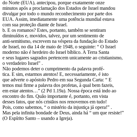
do Norte (EUA), antecipou, porque exatamente onze
minutos após a proclamação dos Estados de Israel mandou
divulgar por todo o mundo reconhecimento por parte dos
EUA. Assim, imediatamente uma potência mundial estava
com sua proteção diante de Israel.
b. E os romanos? Estes, portanto, também se sentiram
diminuídos e, movidos, talvez, por um sentimento de
anti-semitismo, escrevem na véspera da fundação do Estado
de Israel, no dia 14 de maio de 1948, o seguinte: “ O Israel
moderno não é herdeiro do Israel bíblico. A Terra Santa
e seus lugares sagrados pertencem unicamente ao cristianismo,
o verdadeiro Israel” .
Não podemos deter o cumprimento da palavra profé-
tica. E sim, estarmos atentos! E, necessariamente, é isto
que adverte o apóstolo Pedro em sua Segunda Carta: “ E
temos mui firme a palavra dos profetas, à qual bem fazeis,
em estar atentos…” (2 Pd 1.19a). Nossa época está indo ao
encontro do fim. Quão importante é, portanto, em vista
desses fatos, que nós cristãos nos renovemos em tudo!
Pois, como sabemos, “ o mistério da injustiça já opera!” .
Mas pela infinita bondade de Deus, ainda há “ um que resiste!”
(O Espírito Santo – usando a Igreja).