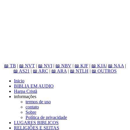
📖 TB
|
📖 NVT
|
📖 NVI
|
📖 NBV
|
📖 KJF
|
📖 KJA
|
📖 NAA
|
📖 AS21
|
📖 ARC
|
📖 ARA
|
📖 NTLH
|
📖 OUTROS
Inicio
BIBLIA EM AUDIO
Harpa Cristã
informações
termos de uso
contato
Sobre
Política de privacidade
LUGARES BIBLICOS
RELIGIÕES E SEITAS