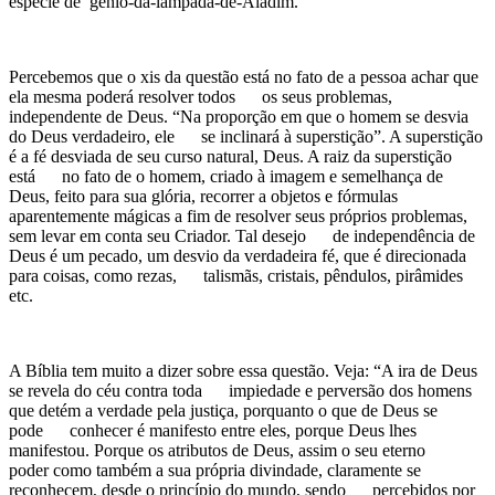
espécie de gênio-da-lâmpada-de-Aladim.
Percebemos que o xis da questão está no fato de a pessoa achar que
ela mesma poderá resolver todos os seus problemas,
independente de Deus. “Na proporção em que o homem se desvia
do Deus verdadeiro, ele se inclinará à superstição”. A superstição
é a fé desviada de seu curso natural, Deus. A raiz da superstição
está no fato de o homem, criado à imagem e semelhança de
Deus, feito para sua glória, recorrer a objetos e fórmulas
aparentemente mágicas a fim de resolver seus próprios problemas,
sem levar em conta seu Criador. Tal desejo de independência de
Deus é um pecado, um desvio da verdadeira fé, que é direcionada
para coisas, como rezas, talismãs, cristais, pêndulos, pirâmides
etc.
A Bíblia tem muito a dizer sobre essa questão. Veja: “A ira de Deus
se revela do céu contra toda impiedade e perversão dos homens
que detém a verdade pela justiça, porquanto o que de Deus se
pode conhecer é manifesto entre eles, porque Deus lhes
manifestou. Porque os atributos de Deus, assim o seu eterno
poder como também a sua própria divindade, claramente se
reconhecem, desde o princípio do mundo, sendo percebidos por