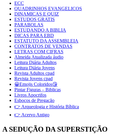
ECC
QUADRINHOS EVANGELICOS
DINAMICAS E QUIZ
ESTUDOS GRATIS
PARABOLAS
ESTUDANDO A BIBLIA
DICAS PARA EBD
ESTATUTO DA ASSEMBLEIA
CONTRATOS DE VENDAS
LETRAS COM CIFRAS
Almeida Atualizada áudio
Leitura Diária Adultos
Leitura Diária Jovens
Revista Adultos cpad
Revista Jovens cpad
😀Emojis Coloridos😘
Pintar Figuras – Biblicas
Livros Apocrifos
Esboços de Pregação
👉 Arqueologia e História Bíblica
👉 Acervo Antigo
A SEDUÇÃO DA SUPERSTIÇÃO