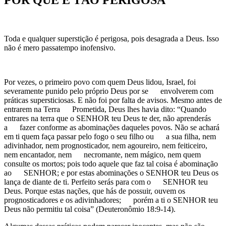
POR QUE É TÃO PERIGOSA
Toda e qualquer superstição é perigosa, pois desagrada a Deus. Isso
não é mero passatempo inofensivo.
Por vezes, o primeiro povo com quem Deus lidou, Israel, foi
severamente punido pelo próprio Deus por se envolverem com
práticas supersticiosas. E não foi por falta de avisos. Mesmo antes de
entrarem na Terra Prometida, Deus lhes havia dito: “Quando
entrares na terra que o SENHOR teu Deus te der, não aprenderás
a fazer conforme as abominações daqueles povos. Não se achará
em ti quem faça passar pelo fogo o seu filho ou a sua filha, nem
adivinhador, nem prognosticador, nem agoureiro, nem feiticeiro,
nem encantador, nem necromante, nem mágico, nem quem
consulte os mortos; pois todo aquele que faz tal coisa é abominação
ao SENHOR; e por estas abominações o SENHOR teu Deus os
lança de diante de ti. Perfeito serás para com o SENHOR teu
Deus. Porque estas nações, que hás de possuir, ouvem os
prognosticadores e os adivinhadores; porém a ti o SENHOR teu
Deus não permitiu tal coisa” (Deuteronômio 18:9-14).