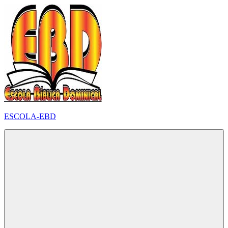
Pular
para
o
conteúdo
ESCOLA-EBD