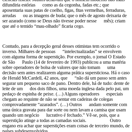
difundiria estórias como as da cegonha, fadas etc.; que
aposentaria suas patas de coelho, figas, fitas vermelhas, ferraduras,
arrudas ou as imagens de buda; que o mês de agosto deixaria de
ser azarado (como se Deus não tivesse poder nesse mês); criam
que até o temido “mau-olhado” ficaria cego.
Contudo, para a decepção geral desses otimistas tem ocorrido o
inverso. Milhares de pessoas “intelectualizadas” se envolvem
com alguma forma de superstição. Por exemplo, o jornal O Estado
de São Paulo (14 de fevereiro de 1993) publicou a uma matéria
sobre operadores de bolsa de valores que não tomam uma
decisão sem antes realizarem alguma prática supersticiosa. Há o caso
de Herald McCardell, 42 anos, que “não dá um passo sem antes
segurar um pequeno saco de pano. Dentro dele, há de tudo: dente de
leite de um dos dois filhos, uma moeda inglesa dada pelo pai, um
pedaço de espinha de peixe. (…) Alguns operadores especiais
chegam ao requinte de não se sentar em cadeiras de colegas
comprovadamente “azarados”. (…) Outros andam somente com
uma única gravata para dar sorte ou nem lavam a camisa que usam
quando um negócio lucrativo é fechado.” Vê-se, pois, que a
superstição atinge a todas as camadas sociais. Outro
engano era achar que superstições eram coisas de terceiro mundo, de
países subdesenvolvidos.