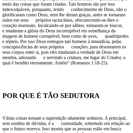
meio das coisas que foram criadas. Tais homens são por isso
indesculpáveis, porquanto, tendo conhecimento de Deus, não o
glorificaram como Deus, nem lhe deram graças, antes se tornaram
nulos em seus próprios raciocínios, obscurecendo-se-lhes o
coração insensato. Inculcando-se por sábios, tornaram-se loucos,
e mudaram a glória do Deus incorruptível em semelhança da
imagem de homem corruptível, bem como de aves, quadrúpedes
e répteis. Por isso Deus entregou tais homens à imundícia, pelas
concupiscências de seus próprios corações, para desonrarem os
seus corpos entre si, pois eles mudaram a verdade de Deus em
mentira, adorando e servindo a criatura, me lugar do Criador, o
qual é bendito eternamente. Amém” (Romanos 1:18-25).
POR QUE É TÃO SEDUTORA
Várias coisas tornam a superstição altamente sedutora. A principal,
sem sombra de dúvidas, é a curiosidade, sobretudo em relação ao
que o futuro reserva. Isso mostra que as pessoas estão em busca