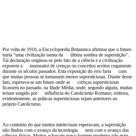
Por volta de 1910, a Encyclopœdia Britannica afirmou que o futuro
traria “uma civilização isenta da última sombra de superstição”.
Tal declaração originou-se pelo fato de a ciência e a civilização
exporem a insensatez de crenças ou conceitos aceitos cegamente
durante os séculos passados. Esta exposição do erro faria com
que muitas pessoas se tornassem menos supersticiosas. Diante desse
fato, esperava-se um futuro onde as crenças supersticiosas
ficassem no passado, na Idade Média, onde, segundo alguns, muitas
teriam surgido por influência do Catolicismo Romano; embora,
evidentemente, as práticas supersticiosas sejam anteriores ao
próprio Catolicismo.
Ao contrário do que muitos intelectuais esperavam, a superstição
não findou com o avanço da tecnologia nem com o avanço das
ciências físicas. Muitos achavam que o homem moderno não mais