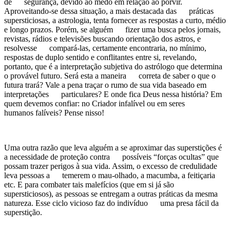
de segurança, devido ao medo em relação ao porvir.
Aproveitando-se dessa situação, a mais destacada das práticas
supersticiosas, a astrologia, tenta fornecer as respostas a curto, médio
e longo prazos. Porém, se alguém fizer uma busca pelos jornais,
revistas, rádios e televisões buscando orientação dos astros, e
resolvesse compará-las, certamente encontraria, no mínimo,
respostas de duplo sentido e conflitantes entre si, revelando,
portanto, que é a interpretação subjetiva do astrólogo que determina
o provável futuro. Será esta a maneira correta de saber o que o
futura trará? Vale a pena traçar o rumo de sua vida baseado em
interpretações particulares? E onde fica Deus nessa história? Em
quem devemos confiar: no Criador infalível ou em seres
humanos falíveis? Pense nisso!
Uma outra razão que leva alguém a se aproximar das superstições é
a necessidade de proteção contra possíveis “forças ocultas” que
possam trazer perigos à sua vida. Assim, o excesso de credulidade
leva pessoas a temerem o mau-olhado, a macumba, a feitiçaria
etc. E para combater tais malefícios (que em si já são
supersticiosos), as pessoas se entregam a outras práticas da mesma
natureza. Esse ciclo vicioso faz do indivíduo uma presa fácil da
superstição.