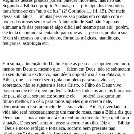
Algumas dessas práticas podem parecer inocentes, mas não são.
Segundo a Bíblia o próprio Satanás, o príncipe dos demônios,
transforma-se em “anjo de luz” (2ª Coríntios 11:14, 15). Por meio
dessa sutil tática muitas pessoas são postas em contato com o
poder das trevas sem o saber. A intenção de Satã não é apenas
eliminar a fé das pessoas (é algo difícil até mesmo para ele); porém,
ele tenta e continuará tentando para que as pessoas ponham sua
fé em si mesmas ou em objetos, fórmulas mágicas, mandingas,
feitiçarias, astrologia etc.
Em suma, a intenção do Diabo é que as pessoas se apoiem em tudo,
menos em Deus e, mesmo que falem em Deus, não se submetam
ao seu domínio exclusivo, não dêem importância à sua Palavra, a
Bíblia, que deverá ser o guia completo para suas vidas e,
sobretudo, não se sujeitem a Jesus Cristo, o Filho do Deus vivo,
pois somente ele é quem poderá satisfazer todos os anseios humanos
de paz, alegria, segurança; somente ele poderá assegurar um
futuro melhor, no céu, para todos aqueles que crerem nele,
demonstrando isso por meio de suas vidas. Até lá, é verdade, a
vida não será necessariamente um mar de rosas, mas a Bíblia diz que
Deus não nos abandonará em nenhum momento. Seja qual for a
situação, Deus será sempre nosso socorro e auxílio. Diz a Bíblia:
“Deus é nosso refúgio e fortaleza, socorro bem presente nas
tribulações” (Salmo 46:1). Tudo isso revela o amor e o carinho