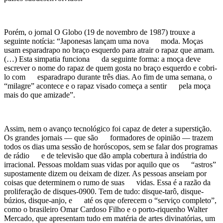
Porém, o jornal O Globo (19 de novembro de 1987) trouxe a
seguinte notícia: “Japonesas lançam uma nova moda. Moças
usam esparadrapo no braço esquerdo para atrair o rapaz que amam.
(…) Esta simpatia funciona da seguinte forma: a moça deve
escrever o nome do rapaz de quem gosta no braço esquerdo e cobri-
lo com esparadrapo durante três dias. Ao fim de uma semana, o
“milagre” acontece e o rapaz visado começa a sentir pela moça
mais do que amizade”.
Assim, nem o avanço tecnológico foi capaz de deter a superstição.
Os grandes jornais — que são formadores de opinião — trazem
todos os dias uma sessão de horóscopos, sem se falar dos programas
de rádio e de televisão que dão ampla cobertura à indústria do
irracional. Pessoas moldam suas vidas por aquilo que os “astros”
supostamente dizem ou deixam de dizer. As pessoas anseiam por
coisas que determinem o rumo de suas vidas. Essa é a razão da
proliferação de disques-0900. Tem de tudo: disque-tarô, disque-
búzios, disque-anjo, e até os que oferecem o “serviço completo”,
como o brasileiro Omar Cardoso Filho e o porto-riquenho Walter
Mercado, que apresentam tudo em matéria de artes divinatórias, um