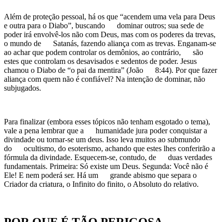
Além de proteção pessoal, há os que “acendem uma vela para Deus
e outra para o Diabo”, buscando dominar outros; sua sede de
poder irá envolvê-los não com Deus, mas com os poderes da trevas,
o mundo de Satanás, fazendo aliança com as trevas. Enganam-se
ao achar que podem controlar os demônios, ao contrário, são
estes que controlam os desavisados e sedentos de poder. Jesus
chamou o Diabo de “o pai da mentira” (João 8:44). Por que fazer
aliança com quem não é confiável? Na intenção de dominar, não
subjugados.
Para finalizar (embora esses tópicos não tenham esgotado o tema),
vale a pena lembrar que a humanidade jura poder conquistar a
divindade ou tornar-se um deus. Isso leva muitos ao submundo
do ocultismo, do esoterismo, achando que estes lhes conferirão a
fórmula da divindade. Esquecem-se, contudo, de duas verdades
fundamentais. Primeira: Só existe um Deus. Segunda: Você não é
Ele! E nem poderá ser. Há um grande abismo que separa o
Criador da criatura, o Infinito do finito, o Absoluto do relativo.