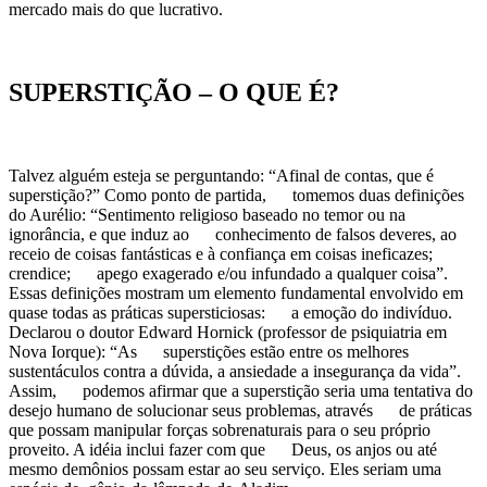
mercado mais do que lucrativo.
SUPERSTIÇÃO – O QUE É?
Talvez alguém esteja se perguntando: “Afinal de contas, que é
superstição?” Como ponto de partida, tomemos duas definições
do Aurélio: “Sentimento religioso baseado no temor ou na
ignorância, e que induz ao conhecimento de falsos deveres, ao
receio de coisas fantásticas e à confiança em coisas ineficazes;
crendice; apego exagerado e/ou infundado a qualquer coisa”.
Essas definições mostram um elemento fundamental envolvido em
quase todas as práticas supersticiosas: a emoção do indivíduo.
Declarou o doutor Edward Hornick (professor de psiquiatria em
Nova Iorque): “As superstições estão entre os melhores
sustentáculos contra a dúvida, a ansiedade a insegurança da vida”.
Assim, podemos afirmar que a superstição seria uma tentativa do
desejo humano de solucionar seus problemas, através de práticas
que possam manipular forças sobrenaturais para o seu próprio
proveito. A idéia inclui fazer com que Deus, os anjos ou até
mesmo demônios possam estar ao seu serviço. Eles seriam uma