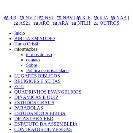
📖 TB
|
📖 NVT
|
📖 NVI
|
📖 NBV
|
📖 KJF
|
📖 KJA
|
📖 NAA
|
📖 AS21
|
📖 ARC
|
📖 ARA
|
📖 NTLH
|
📖 OUTROS
Inicio
BIBLIA EM AUDIO
Harpa Cristã
informações
termos de uso
contato
Sobre
Política de privacidade
LUGARES BIBLICOS
RELIGIÕES E SEITAS
ECC
QUADRINHOS EVANGELICOS
DINAMICAS E QUIZ
ESTUDOS GRATIS
PARABOLAS
ESTUDANDO A BIBLIA
DICAS PARA EBD
ESTATUTO DA ASSEMBLEIA
CONTRATOS DE VENDAS