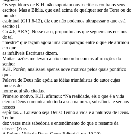
Os seguidores de K.H. não suportam ouvir críticas contra os seus
escritos. Mas a Bíblia, que está acima de qualquer ser da Terra ou do
mundo
espiritual (Gl 1.6-12), diz que não podemos ultrapassar o que está
escrito (1
Co 4.6, ARA). Nesse caso, proponho aos que seguem aos ensinos
de tal
“mestre” que façam agora uma comparação entre o que ele afirmou
e o que
as infalíveis Escrituras dizem.
Muitas razões me levam a não concordar com as afirmações do
senhor
K.H. Porém, analisarei apenas nove motivos pelos quais pontifico
que a
Palavra de Deus não apóia as idéias triunfalistas do autor cujas
iniciais do
nome aqui são citadas.
Primeiro motivo. K.H. afirmou: “Na realidade, eis o que é a vida
eterna: Deus comunicando toda a sua natureza, substância e ser aos
nossos
espíritos… Louvado seja Deus! Tenho a vida e a natureza de Deus.
Tenho
dez vezes mais sabedoria e entendimento do que o restante da
classe” (Zoe:
A Própria Vida de Deus, Graça Editorial, pp. 10,29).