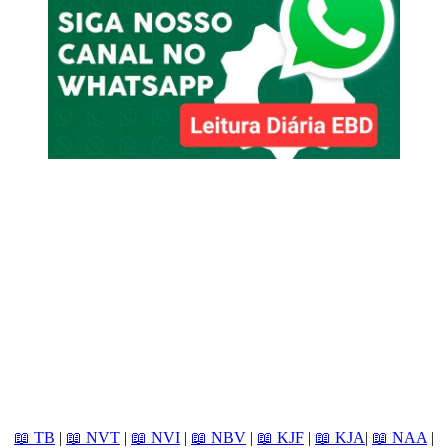
📖 TB
|
📖 NVT
|
📖 NVI
|
📖 NBV
|
📖 KJF
|
📖 KJA
|
📖 NAA
|