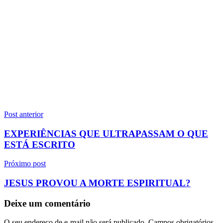
Navegação
Post anterior
de
EXPERIÊNCIAS QUE ULTRAPASSAM O QUE
Post
ESTÁ ESCRITO
Próximo post
JESUS PROVOU A MORTE ESPIRITUAL?
Deixe um comentário
O seu endereço de e-mail não será publicado.
Campos obrigatórios