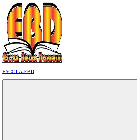
Pular
para
o
conteúdo
ESCOLA-EBD