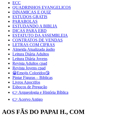
ECC
QUADRINHOS EVANGELICOS
DINAMICAS E QUIZ
ESTUDOS GRATIS
PARABOLAS
ESTUDANDO A BIBLIA
DICAS PARA EBD
ESTATUTO DA ASSEMBLEIA
CONTRATOS DE VENDAS
LETRAS COM CIFRAS
Almeida Atualizada áudio
Leitura Diária Adultos
Leitura Diária Jovens
Revista Adultos cpad
Revista Jovens cpad
😀Emojis Coloridos😘
Pintar Figuras – Biblicas
Livros Apocrifos
Esboços de Pregação
👉 Arqueologia e História Bíblica
👉 Acervo Antigo
AOS FÃS DO PAPAI H., COM