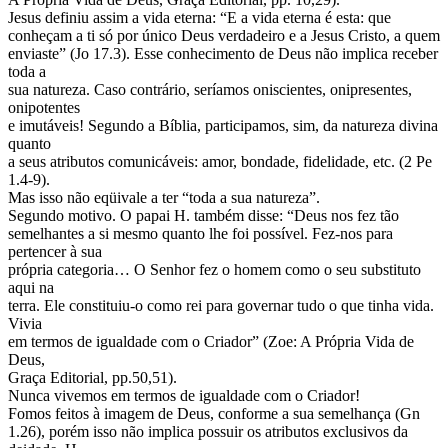
Jesus definiu assim a vida eterna: “E a vida eterna é esta: que
conheçam a ti só por único Deus verdadeiro e a Jesus Cristo, a quem
enviaste” (Jo 17.3). Esse conhecimento de Deus não implica receber
toda a
sua natureza. Caso contrário, seríamos oniscientes, onipresentes,
onipotentes
e imutáveis! Segundo a Bíblia, participamos, sim, da natureza divina
quanto
a seus atributos comunicáveis: amor, bondade, fidelidade, etc. (2 Pe
1.4-9).
Mas isso não eqüivale a ter “toda a sua natureza”.
Segundo motivo. O papai H. também disse: “Deus nos fez tão
semelhantes a si mesmo quanto lhe foi possível. Fez-nos para
pertencer à sua
própria categoria… O Senhor fez o homem como o seu substituto
aqui na
terra. Ele constituiu-o como rei para governar tudo o que tinha vida.
Vivia
em termos de igualdade com o Criador” (Zoe: A Própria Vida de
Deus,
Graça Editorial, pp.50,51).
Nunca vivemos em termos de igualdade com o Criador!
Fomos feitos à imagem de Deus, conforme a sua semelhança (Gn
1.26), porém isso não implica possuir os atributos exclusivos da