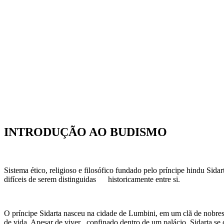
INTRODUÇÃO AO BUDISMO
Sistema ético, religioso e filosófico fundado pelo príncipe hindu Sid
difíceis de serem distinguidas historicamente entre si.
O príncipe Sidarta nasceu na cidade de Lumbini, em um clã de nobre
de vida. Apesar de viver confinado dentro de um palácio, Sidarta 