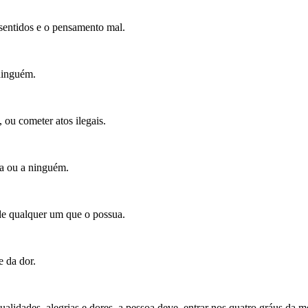
sentidos e o pensamento mal.
ninguém.
 ou cometer atos ilegais.
a ou a ninguém.
de qualquer um que o possua.
e da dor.
alidades, alegrias e dores, a pessoa deve entrar nos quatro gráus da m