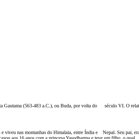
arta Gautama (563-483 a.C.), ou Buda, por volta do século VI. O relato 
s e viveu nas montanhas do Himalaia, entre Índia e Nepal. Seu pai, e
se casou aos 16 anos com a princesa Yasodharma e teve um filho, o qu