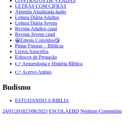
CONTRATOS DE VENDAS
LETRAS COM CIFRAS
Almeida Atualizada áudio
Leitura Diária Adultos
Leitura Diária Jovens
Revista Adultos cpad
Revista Jovens cpad
😀Emojis Coloridos😘
Pintar Figuras – Biblicas
Livros Apocrifos
Esboços de Pregação
👉 Arqueologia e História Bíblica
👉 Acervo Antigo
Budismo
ESTUDANDO A BIBLIA
24/01/2018
23/08/2023
ESCOLAEBD
Nenhum Comentário