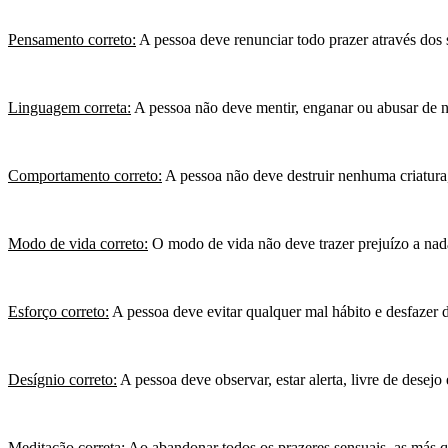
Pensamento correto:
A pessoa deve renunciar todo prazer através dos 
Linguagem correta:
A pessoa não deve mentir, enganar ou abusar de 
Comportamento correto:
A pessoa não deve destruir nenhuma criatura,
Modo de vida correto:
O modo de vida não deve trazer prejuízo a nad
Esforço correto:
A pessoa deve evitar qualquer mal hábito e desfazer 
Desígnio correto:
A pessoa deve observar, estar alerta, livre de desejo 
Meditação correta:
Ao abandonar todos os prazeres sensuais, as más qu