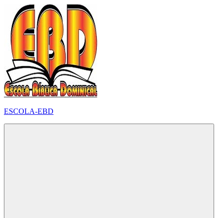
Pular
para
o
conteúdo
ESCOLA-EBD