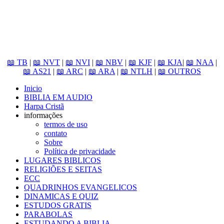
📖 TB
|
📖 NVT
|
📖 NVI
|
📖 NBV
|
📖 KJF
|
📖 KJA
|
📖 NAA
|
📖 AS21
|
📖 ARC
|
📖 ARA
|
📖 NTLH
|
📖 OUTROS
Inicio
BIBLIA EM AUDIO
Harpa Cristã
informações
termos de uso
contato
Sobre
Política de privacidade
LUGARES BIBLICOS
RELIGIÕES E SEITAS
ECC
QUADRINHOS EVANGELICOS
DINAMICAS E QUIZ
ESTUDOS GRATIS
PARABOLAS
ESTUDANDO A BIBLIA