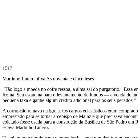
1517
Martinho Lutero afixa As noventa e cinco teses
“Tão logo a moeda no cofre ressoa, a alma sai do purgatório.” Essa 
Roma. Seu esquema para o levantamento de fundos — a venda de indul
pequena taxa e ganhe algum crédito adicional para os seus pecados.”
A corrupção reinava na igreja. Os cargos eclesiásticos eram comprado
emprestado para se tornar arcebispo de Mainz e que precisava encont
coletado fosse usada para a construção da Basílica de São Pedro em Ro
estava Martinho Lutero.
Tetzel, monge dominicano e pregador bastante popular, tornou-se o co