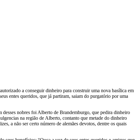
utorizado a conseguir dinheiro para construir uma nova basílica em
s entes queridos, que já partiram, saiam do purgatório por uma
Um desses nobres foi Alberto de Brandemburgo, que pedira dinheiro
ulgencias na região de Alberto, contanto que metade do dinheiro
izes, a não ser certo número de alemães devotos, dentre os quais
do seus benefícios: “Ouça a voz de seus entes queridos e amigos que