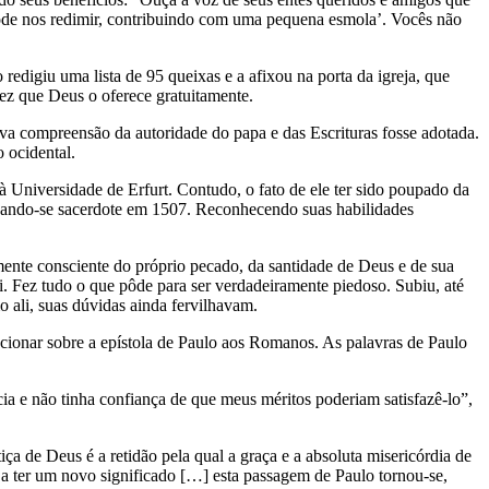
pode nos redimir, contribuindo com uma pequena esmola’. Vocês não
edigiu uma lista de 95 queixas e a afixou na porta da igreja, que
ez que Deus o oferece gratuitamente.
ova compreensão da autoridade do papa e das Escrituras fosse adotada.
 ocidental.
Universidade de Erfurt. Contudo, o fato de ele ter sido poupado da
rnando-se sacerdote em 1507. Reconhecendo suas habilidades
amente consciente do próprio pecado, da santidade de Deus e de sua
i. Fez tudo o que pôde para ser verdadeiramente piedoso. Subiu, até
 ali, suas dúvidas ainda fervilhavam.
ecionar sobre a epístola de Paulo aos Romanos. As palavras de Paulo
 e não tinha confiança de que meus méritos poderiam satisfazê-lo”,
iça de Deus é a retidão pela qual a graça e a absoluta misericórdia de
ou a ter um novo significado […] esta passagem de Paulo tornou-se,