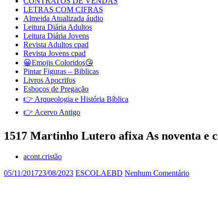
CONTRATOS DE VENDAS
LETRAS COM CIFRAS
Almeida Atualizada áudio
Leitura Diária Adultos
Leitura Diária Jovens
Revista Adultos cpad
Revista Jovens cpad
😀Emojis Coloridos😘
Pintar Figuras – Biblicas
Livros Apocrifos
Esboços de Pregação
👉 Arqueologia e História Bíblica
👉 Acervo Antigo
1517 Martinho Lutero afixa As noventa e c
acont.cristão
05/11/2017
23/08/2023
ESCOLAEBD
Nenhum Comentário