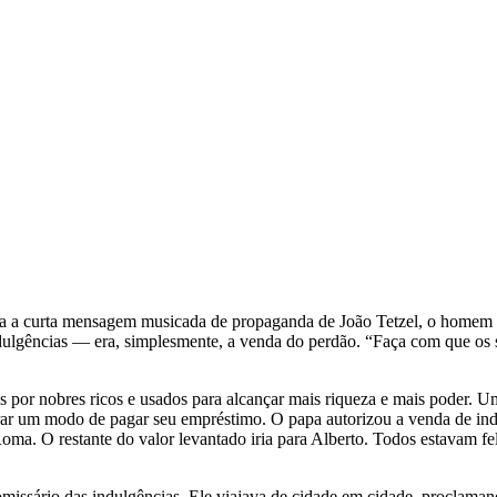
era a curta mensagem musicada de propaganda de João Tetzel, o homem a
gências — era, simplesmente, a venda do perdão. “Faça com que os seu
s por nobres ricos e usados para alcançar mais riqueza e mais poder. 
rar um modo de pagar seu empréstimo. O papa autorizou a venda de ind
ma. O restante do valor levantado iria para Alberto. Todos estavam fel
missário das indulgências. Ele viajava de cidade em cidade, proclaman