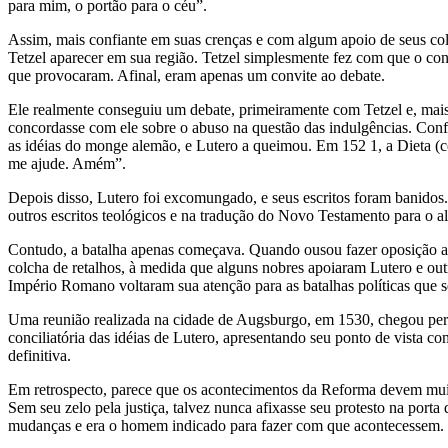
para mim, o portão para o céu”.
Assim, mais confiante em suas crenças e com algum apoio de seus coleg
Tetzel aparecer em sua região. Tetzel simplesmente fez com que o con
que provocaram. Afinal, eram apenas um convite ao debate.
Ele realmente conseguiu um debate, primeiramente com Tetzel e, mai
concordasse com ele sobre o abuso na questão das indulgências. Conf
as idéias do monge alemão, e Lutero a queimou. Em 152 1, a Dieta (co
me ajude. Amém”.
Depois disso, Lutero foi excomungado, e seus escritos foram banidos. 
outros escritos teológicos e na tradução do Novo Testamento para o a
Contudo, a batalha apenas começava. Quando ousou fazer oposição a
colcha de retalhos, à medida que alguns nobres apoiaram Lutero e ou
Império Romano voltaram sua atenção para as batalhas políticas que s
Uma reunião realizada na cidade de Augsburgo, em 1530, chegou perto
conciliatória das idéias de Lutero, apresentando seu ponto de vista co
definitiva.
Em retrospecto, parece que os acontecimentos da Reforma devem muito
Sem seu zelo pela justiça, talvez nunca afixasse seu protesto na port
mudanças e era o homem indicado para fazer com que acontecessem.