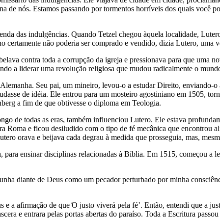
ena de nós. Estamos passando por tormentos horríveis dos quais você 
enda das indulgências. Quando Tetzel chegou àquela localidade, Lutero r
 certamente não poderia ser comprado e vendido, dizia Lutero, uma v
belava contra toda a corrupção da igreja e pressionava para que uma n
indo a liderar uma revolução religiosa que mudou radicalmente o mundo
emanha. Seu pai, um mineiro, levou-o a estudar Direito, enviando-o à 
dasse de idéia. Ele entrou para um mosteiro agostiniano em 1505, to
nberg a fim de que obtivesse o diploma em Teologia.
 longo de todas as eras, também influenciou Lutero. Ele estava profund
ara Roma e ficou desiludido com o tipo de fé mecânica que encontrou al
tero orava e beijava cada degrau à medida que prosseguia, mas, mesmo
 para ensinar disciplinas relacionadas à Bíblia. Em 1515, começou a l
unha diante de Deus como um pecador perturbado por minha consciência
 e a afirmação de que Ό justo viverá pela fé’. Então, entendi que a just
ascera e entrara pelas portas abertas do paraíso. Toda a Escritura pass