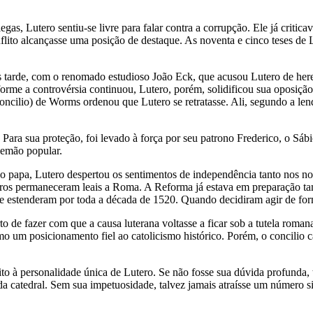
as, Lutero sentiu-se livre para falar contra a corrupção. Ele já critic
flito alcançasse uma posição de destaque. As noventa e cinco teses de
s tarde, com o renomado estudioso João Eck, que acusou Lutero de her
orme a controvérsia continuou, Lutero, porém, solidificou sua oposiç
ncilio) de Worms ordenou que Lutero se retratasse. Ali, segundo a len
Para sua proteção, foi levado à força por seu patrono Frederico, o Sábi
lemão popular.
o papa, Lutero despertou os sentimentos de independência tanto nos n
tros permaneceram leais a Roma. A Reforma já estava em preparação tam
e estenderam por toda a década de 1520. Quando decidiram agir de form
 de fazer com que a causa luterana voltasse a ficar sob a tutela roma
mo um posicionamento fiel ao catolicismo histórico. Porém, o concilio c
 à personalidade única de Lutero. Se não fosse sua dúvida profunda, t
a da catedral. Sem sua impetuosidade, talvez jamais atraísse um número 