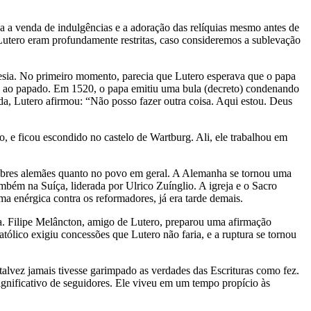
ava a venda de indulgências e a adoração das relíquias mesmo antes de
 Lutero eram profundamente restritas, caso consideremos a sublevação
esia. No primeiro momento, parecia que Lutero esperava que o papa
ão ao papado. Em 1520, o papa emitiu uma bula (decreto) condenando
da, Lutero afirmou: “Não posso fazer outra coisa. Aqui estou. Deus
o, e ficou escondido no castelo de Wartburg. Ali, ele trabalhou em
obres alemães quanto no povo em geral. A Alemanha se tornou uma
bém na Suíça, liderada por Ulrico Zuínglio. A igreja e o Sacro
a enérgica contra os reformadores, já era tarde demais.
na. Filipe Melâncton, amigo de Lutero, preparou uma afirmação
atólico exigiu concessões que Lutero não faria, e a ruptura se tornou
alvez jamais tivesse garimpado as verdades das Escrituras como fez.
significativo de seguidores. Ele viveu em um tempo propício às