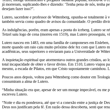
já morreram, suplicando-lhes e dizendo: ‘Tenha pena de nós, tenha p
desejam fazer isso?”.
Lutero, sacerdote e professor de Wittenberg, opunha-se totalmente à v
também servia como quadro de avisos da comunidade. O perdão divino
As indulgências, porém, eram apenas a ponta do iceberg. Lutero se re
Tetzel saiu logo de cena (morreu em 1519), mas Lutero prosseguiu, v
Lutero nasceu em 1483, em uma família de camponeses em Eisleben, Al
morte quando um raio caiu muito próximo dele fez com que Lutero mu
acadêmicas, seus superiores o enviaram para a Universidade de Witte
A inquietação espiritual que atormentava outros grandes cristãos, ao
total incapacidade de obter o favor divino. Em 1510, Lutero viajou p
mesmo, a escada de Pilatos, em que Cristo supostamente caminhou. Lu
Poucos anos depois, voltou para Wittenberg como doutor em Teologia,
consumiram a alma de Lutero.
“Minha situação era que, apesar de ser um monge impecável, eu me p
escreveu Lutero.
“Noite e dia eu ponderava, até que vi a conexão entre a justiça de Deus
Deus nos justificam pela fé. Em razão dessa descoberta, senti que ren