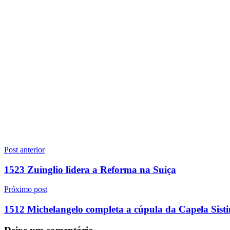
Navegação
Post anterior
de
1523 Zuínglio lidera a Reforma na Suíça
Post
Próximo post
1512 Michelangelo completa a cúpula da Capela Sist