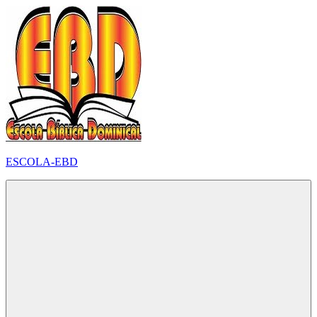
Pular
para
o
conteúdo
ESCOLA-EBD