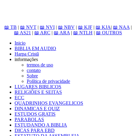
📖 TB
|
📖 NVT
|
📖 NVI
|
📖 NBV
|
📖 KJF
|
📖 KJA
|
📖 NAA
|
📖 AS21
|
📖 ARC
|
📖 ARA
|
📖 NTLH
|
📖 OUTROS
Inicio
BIBLIA EM AUDIO
Harpa Cristã
informações
termos de uso
contato
Sobre
Política de privacidade
LUGARES BIBLICOS
RELIGIÕES E SEITAS
ECC
QUADRINHOS EVANGELICOS
DINAMICAS E QUIZ
ESTUDOS GRATIS
PARABOLAS
ESTUDANDO A BIBLIA
DICAS PARA EBD
ESTATUTO DA ASSEMBLEIA