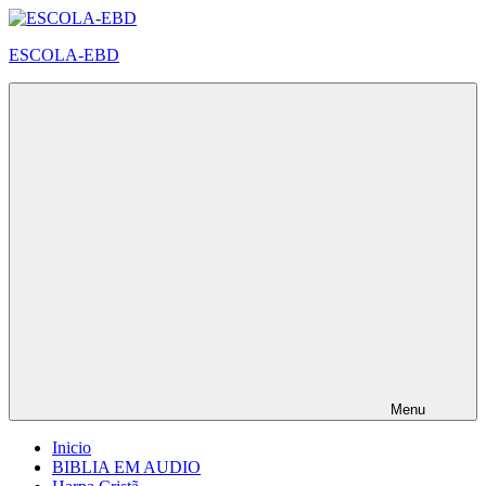
Pular
para
ESCOLA-EBD
o
conteúdo
Menu
Inicio
BIBLIA EM AUDIO