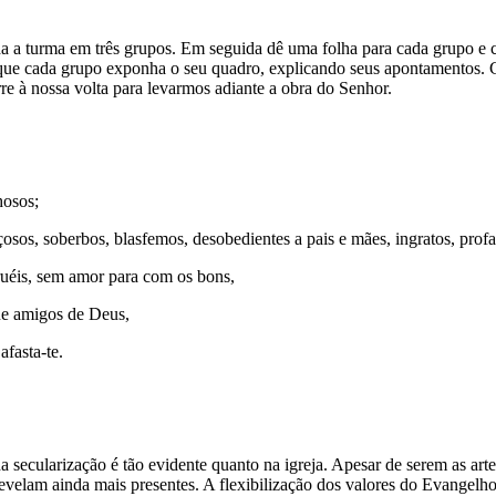
da a turma em três grupos. Em seguida dê uma folha para cada grupo e c
que cada grupo exponha o seu quadro, explicando seus apontamentos. 
e à nossa volta para levarmos adiante a obra do Senhor.
hosos;
os, soberbos, blasfemos, desobedientes a pais e mães, ingratos, profa
cruéis, sem amor para com os bons,
que amigos de Deus,
fasta-te.
cularização é tão evidente quanto na igreja. Apesar de serem as artes e
revelam ainda mais presentes. A flexibilização dos valores do Evange