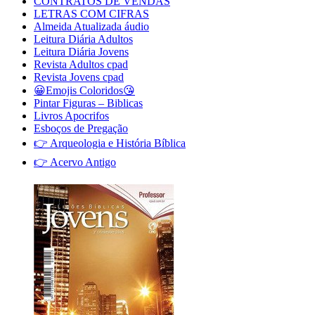
CONTRATOS DE VENDAS
LETRAS COM CIFRAS
Almeida Atualizada áudio
Leitura Diária Adultos
Leitura Diária Jovens
Revista Adultos cpad
Revista Jovens cpad
😀Emojis Coloridos😘
Pintar Figuras – Biblicas
Livros Apocrifos
Esboços de Pregação
👉 Arqueologia e História Bíblica
👉 Acervo Antigo