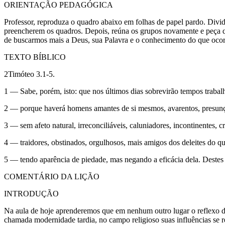
ORIENTAÇÃO PEDAGÓGICA
Professor, reproduza o quadro abaixo em folhas de papel pardo. Divi
preencherem os quadros. Depois, reúna os grupos novamente e peça 
de buscarmos mais a Deus, sua Palavra e o conhecimento do que ocorr
TEXTO BÍBLICO
2Timóteo 3.1-5.
1 — Sabe, porém, isto: que nos últimos dias sobrevirão tempos trabal
2 — porque haverá homens amantes de si mesmos, avarentos, presunços
3 — sem afeto natural, irreconciliáveis, caluniadores, incontinentes, 
4 — traidores, obstinados, orgulhosos, mais amigos dos deleites do 
5 — tendo aparência de piedade, mas negando a eficácia dela. Destes a
COMENTÁRIO DA LIÇÃO
INTRODUÇÃO
Na aula de hoje aprenderemos que em nenhum outro lugar o reflexo da se
chamada modernidade tardia, no campo religioso suas influências se 