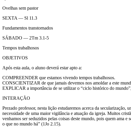
Ovelhas sem pastor
SEXTA — Sl 11.3
Fundamentos transtornados
SÁBADO — 2Tm 3.1-5
Tempos trabalhosos
OBJETIVOS
Após esta aula, o aluno deverá estar apto a:
COMPREENDER que estamos vivendo tempos trabalhosos.
CONSCIENTIZAR de que jamais devemos nos amoldar a este mund
EXPLICAR a importância de se utilizar o “ciclo histórico do mundo”,
INTERAÇÃO
Prezado professor, nesta lição estudaremos acerca da secularização, u
necessidade de uma maior vigilância e atuação da igreja. Muitos crist
venhamos ser seduzidos pelas coisas deste mundo, pois quem ama e se
o que no mundo há” (1Jo 2.15).